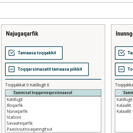
najugaqarfik
inunng
Toqqakkat
0
Katillugit
6
Toqqakk
Sammisat toqqarneqarsinnaasut
Samm