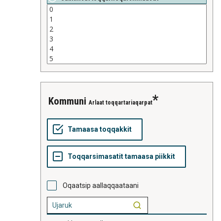
kommuni
Arlaat toqqartariaqarpat
Oqaatsip aallaqqaataani