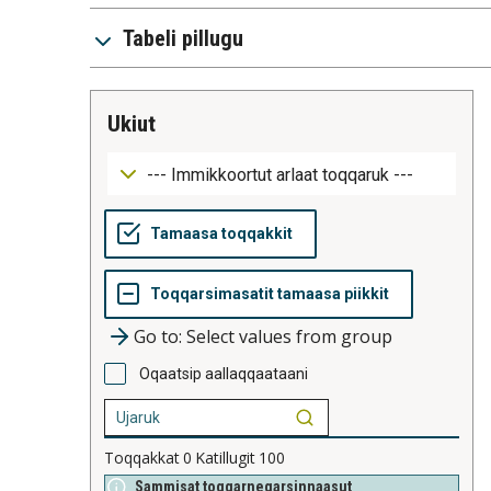
Tabeli pillugu
ukiut
Go to: Select values from group
Oqaatsip aallaqqaataani
Toqqakkat
0
Katillugit
100
Sammisat toqqarneqarsinnaasut