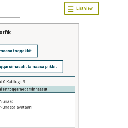
orfik
at
0
Katillugit
3
isat toqqarneqarsinnaasut