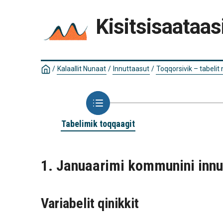
Kisitsisaataas
/
Kalaallit Nunaat
/
Innuttaasut
/
Toqqorsivik – tabelit
Tabelimik toqqaagit
1. Januaarimi kommunini inn
Variabelit qinikkit