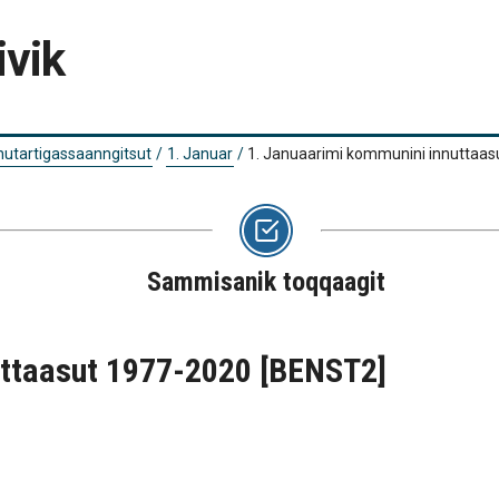
ivik
 nutartigassaanngitsut
/
1. Januar
/
1. Januaarimi kommunini innuttaa
Sammisanik toqqaagit
uttaasut 1977-2020
[BENST2]