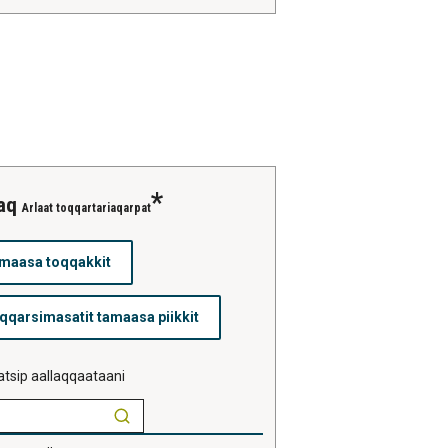
saq
Arlaat toqqartariaqarpat
tsip aallaqqaataani