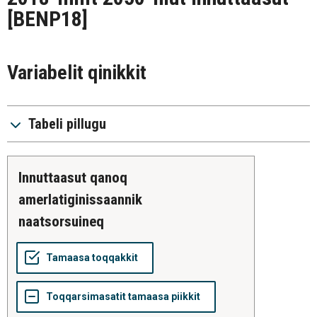
[BENP18]
Variabelit qinikkit
Tabeli pillugu
innuttaasut qanoq
amerlatiginissaannik
naatsorsuineq