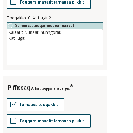
Toqqakkat
0
Katillugit
2
Sammisat toqqarneqarsinnaasut
piffissaq
Arlaat toqqartariaqarpat