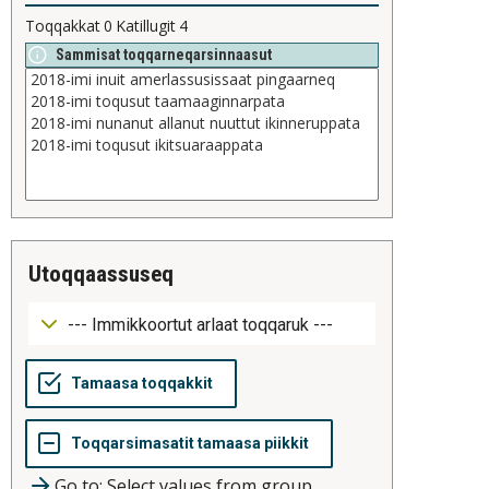
Toqqakkat
0
Katillugit
4
Sammisat toqqarneqarsinnaasut
utoqqaassuseq
Go to: Select values from group