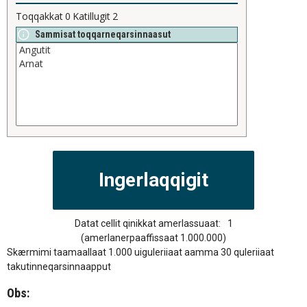
Toqqakkat
0
Katillugit
2
Sammisat toqqarneqarsinnaasut
Datat cellit qinikkat amerlassuaat:
1
(amerlanerpaaffissaat 1.000.000)
Skærmimi taamaallaat 1.000 uiguleriiaat aamma 30 quleriiaat
takutinneqarsinnaapput
Obs: