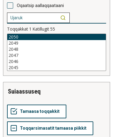
Oqaatsip aallaqqaataani
Toqqakkat
1
Katillugit
55
suiaassuseq