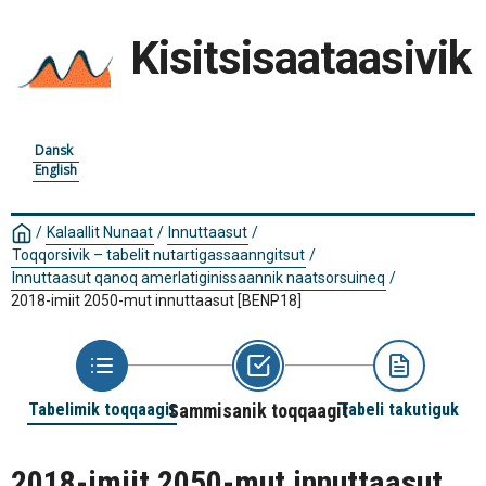
Kisitsisaataasivik
Dansk
English
/
Kalaallit Nunaat
/
Innuttaasut
/
Toqqorsivik – tabelit nutartigassaanngitsut
/
Innuttaasut qanoq amerlatiginissaannik naatsorsuineq
/
2018-imiit 2050-mut innuttaasut
[BENP18]
Tabelimik toqqaagit
Sammisanik toqqaagit
Tabeli takutiguk
2018-imiit 2050-mut innuttaasut