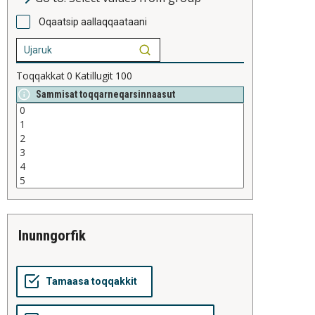
Oqaatsip aallaqqaataani
Toqqakkat
0
Katillugit
100
Sammisat toqqarneqarsinnaasut
inunngorfik