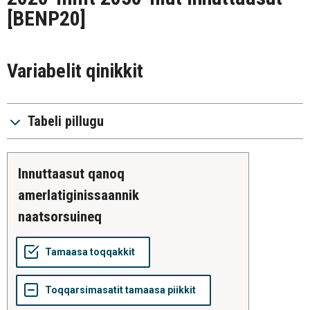
[BENP20]
Variabelit qinikkit
Tabeli pillugu
innuttaasut qanoq
amerlatiginissaannik
naatsorsuineq