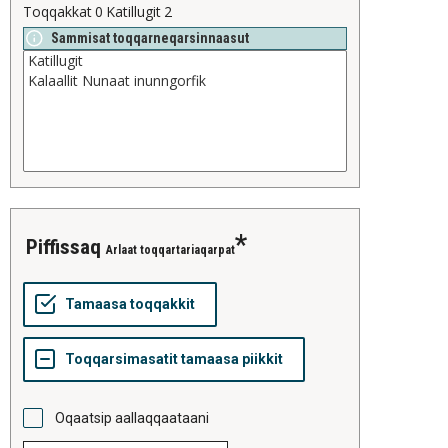
Toqqakkat
0
Katillugit
2
Sammisat toqqarneqarsinnaasut
piffissaq
Arlaat toqqartariaqarpat
Oqaatsip aallaqqaataani