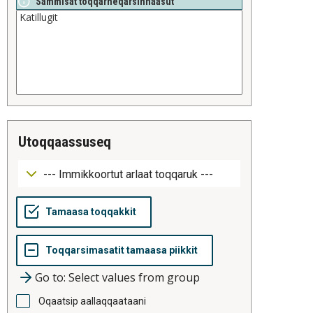
Sammisat toqqarneqarsinnaasut
utoqqaassuseq
Go to: Select values from group
Oqaatsip aallaqqaataani