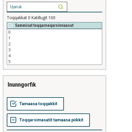
Toqqakkat
0
Katillugit
100
Sammisat toqqarneqarsinnaasut
inunngorfik