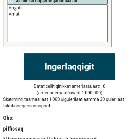
Sammisat toqqarneqarsinnaasut
Datat cellit qinikkat amerlassuaat:
0
(amerlanerpaaffissaat 1.000.000)
Skærmimi taamaallaat 1.000 uiguleriiaat aamma 30 quleriiaat
takutinneqarsinnaapput
Obs:
piffissaq
Mianersoqqussut: Malugiuk innuttaasut