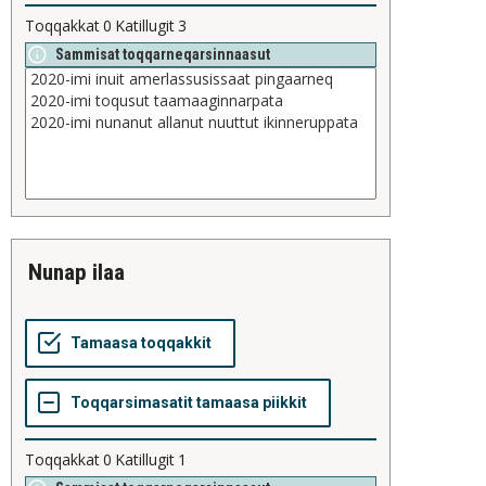
Toqqakkat
0
Katillugit
3
Sammisat toqqarneqarsinnaasut
nunap ilaa
Toqqakkat
0
Katillugit
1