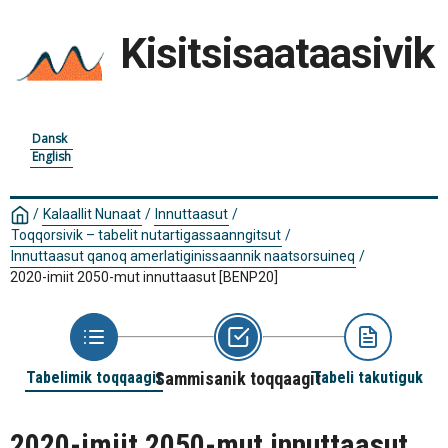
Kisitsisaataasivik
Dansk
English
/
Kalaallit Nunaat
/
Innuttaasut
/
Toqqorsivik – tabelit nutartigassaanngitsut
/
Innuttaasut qanoq amerlatiginissaannik naatsorsuineq
/
2020-imiit 2050-mut innuttaasut
[BENP20]
Tabelimik toqqaagit
Sammisanik toqqaagit
Tabeli takutiguk
2020-imiit 2050-mut innuttaasut