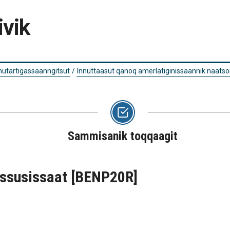
ivik
 nutartigassaanngitsut
/
Innuttaasut qanoq amerlatiginissaannik naatso
Sammisanik toqqaagit
assusissaat
[BENP20R]