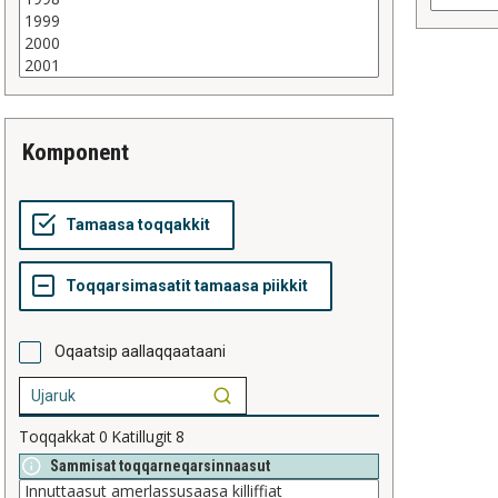
komponent
Oqaatsip aallaqqaataani
Toqqakkat
0
Katillugit
8
Sammisat toqqarneqarsinnaasut