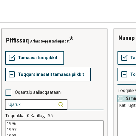
nunap
piffissaq
Arlaat toqqartariaqarpat
Toqqakk
Oqaatsip aallaqqaataani
Samm
Toqqakkat
0
Katillugit
55