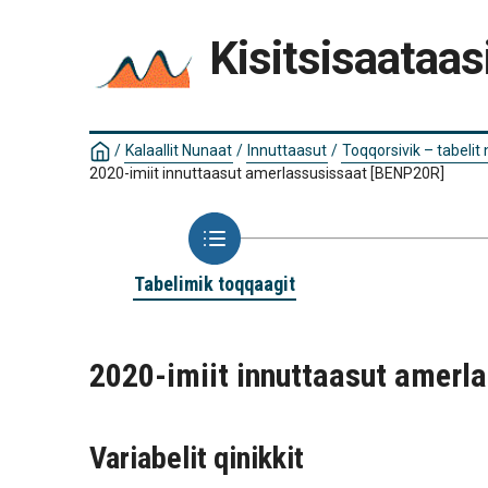
Kisitsisaataas
/
Kalaallit Nunaat
/
Innuttaasut
/
Toqqorsivik – tabelit
2020-imiit innuttaasut amerlassusissaat
[BENP20R]
Tabelimik toqqaagit
2020-imiit innuttaasut amerl
Variabelit qinikkit