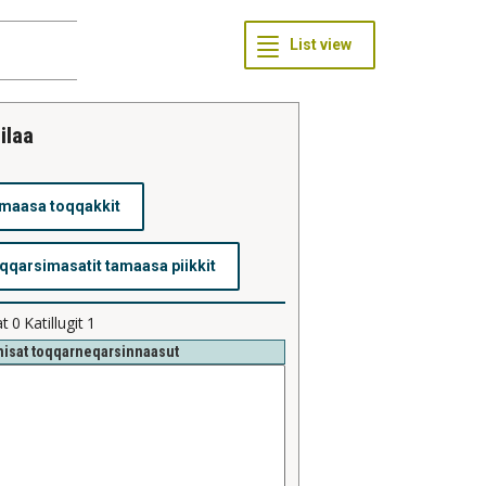
 ilaa
at
0
Katillugit
1
isat toqqarneqarsinnaasut