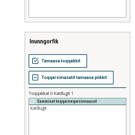
inunngorfik
Toqqakkat
0
Katillugit
1
Sammisat toqqarneqarsinnaasut