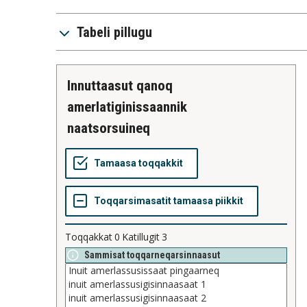
Tabeli pillugu
innuttaasut qanoq
amerlatiginissaannik
naatsorsuineq
Toqqakkat
0
Katillugit
3
Sammisat toqqarneqarsinnaasut