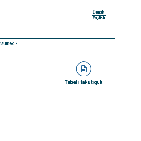
Dansk
English
rsuineq
/
Tabeli takutiguk