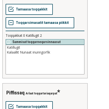
Toqqakkat
0
Katillugit
2
Sammisat toqqarneqarsinnaasut
piffissaq
Arlaat toqqartariaqarpat