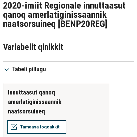
2020-imiit Regionale innuttaasut
qanoq amerlatiginissaannik
naatsorsuineq
[BENP20REG]
Variabelit qinikkit
Tabeli pillugu
innuttaasut qanoq
amerlatiginissaannik
naatsorsuineq