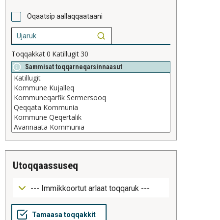
Oqaatsip aallaqqaataani
Toqqakkat
0
Katillugit
30
Sammisat toqqarneqarsinnaasut
utoqqaassuseq