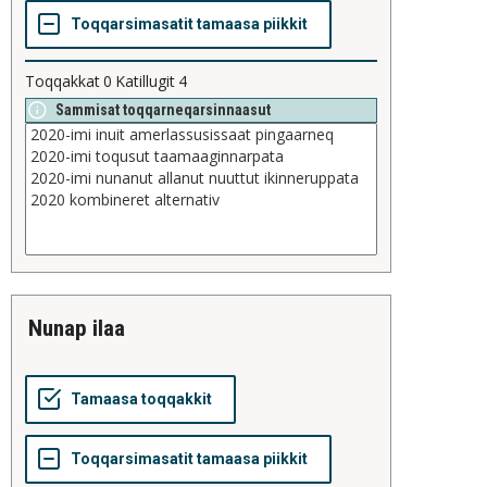
Toqqakkat
0
Katillugit
4
Sammisat toqqarneqarsinnaasut
nunap ilaa