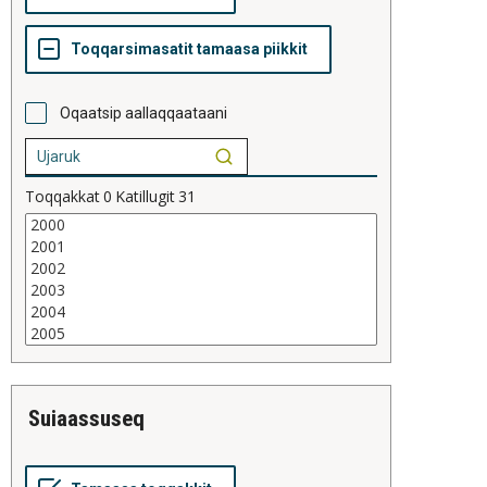
Oqaatsip aallaqqaataani
Toqqakkat
0
Katillugit
31
suiaassuseq