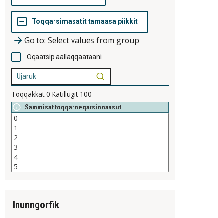
Go to: Select values from group
Oqaatsip aallaqqaataani
Toqqakkat
0
Katillugit
100
Sammisat toqqarneqarsinnaasut
inunngorfik