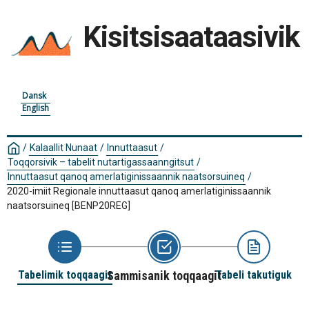
Kisitsisaataasivik
Dansk
English
/
Kalaallit Nunaat
/
Innuttaasut
/
Toqqorsivik – tabelit nutartigassaanngitsut
/
Innuttaasut qanoq amerlatiginissaannik naatsorsuineq
/
2020-imiit Regionale innuttaasut qanoq amerlatiginissaannik
naatsorsuineq
[BENP20REG]
Tabelimik toqqaagit
Sammisanik toqqaagit
Tabeli takutiguk