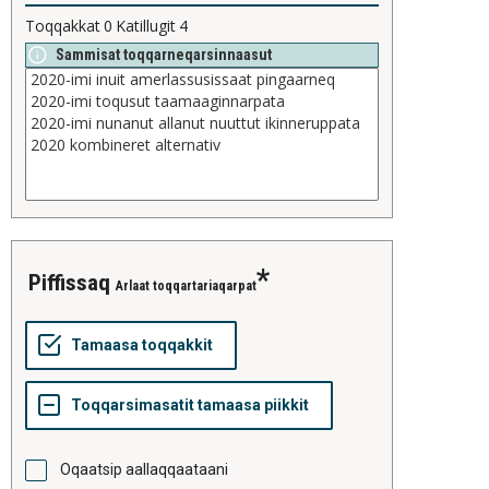
Toqqakkat
0
Katillugit
4
Sammisat toqqarneqarsinnaasut
piffissaq
Arlaat toqqartariaqarpat
Oqaatsip aallaqqaataani