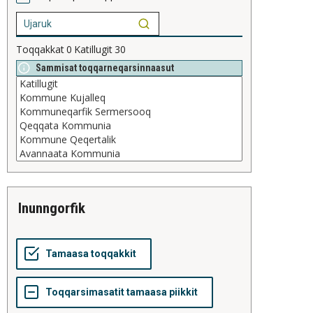
Toqqakkat
0
Katillugit
30
Sammisat toqqarneqarsinnaasut
inunngorfik