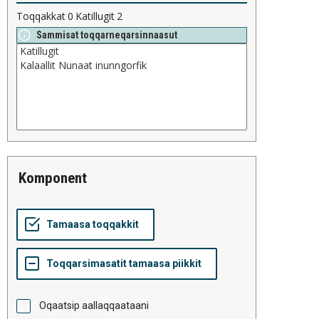
Toqqakkat
0
Katillugit
2
Sammisat toqqarneqarsinnaasut
komponent
Oqaatsip aallaqqaataani