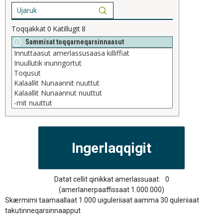
Toqqakkat
0
Katillugit
8
Sammisat toqqarneqarsinnaasut
Datat cellit qinikkat amerlassuaat:
0
(amerlanerpaaffissaat 1.000.000)
Skærmimi taamaallaat 1.000 uiguleriiaat aamma 30 quleriiaat
takutinneqarsinnaapput