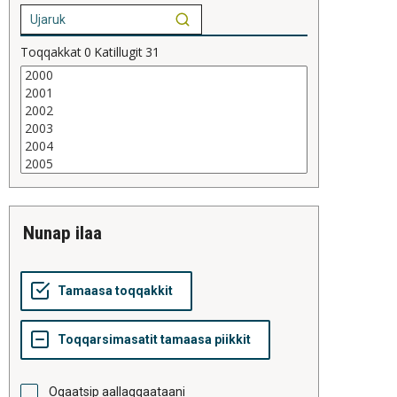
Toqqakkat
0
Katillugit
31
nunap ilaa
Oqaatsip aallaqqaataani