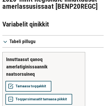
amerlassusissaat
[BENP20REGC]
Variabelit qinikkit
Tabeli pillugu
innuttaasut qanoq
amerlatiginissaannik
naatsorsuineq