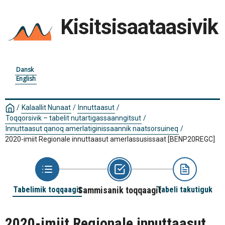
Kisitsisaataasivik
Dansk
English
/
Kalaallit Nunaat
/
Innuttaasut
/
Toqqorsivik – tabelit nutartigassaanngitsut
/
Innuttaasut qanoq amerlatiginissaannik naatsorsuineq
/
2020-imiit Regionale innuttaasut amerlassusissaat
[BENP20REGC]
Tabelimik toqqaagit
Sammisanik toqqaagit
Tabeli takutiguk
2020-imiit Regionale innuttaasut