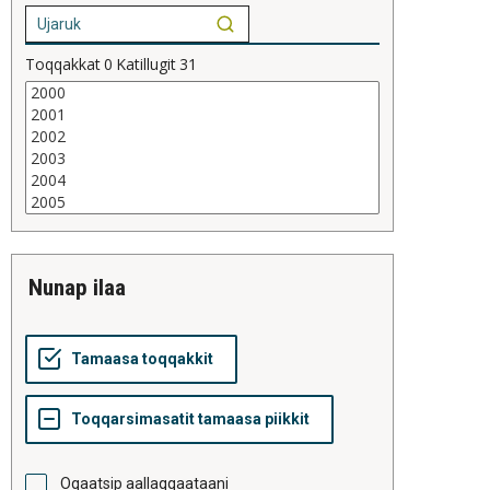
Toqqakkat
0
Katillugit
31
nunap ilaa
Oqaatsip aallaqqaataani