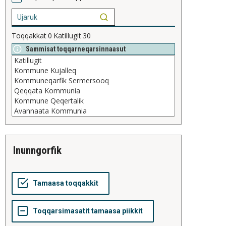
Toqqakkat
0
Katillugit
30
Sammisat toqqarneqarsinnaasut
inunngorfik