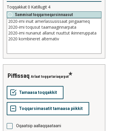
Toqqakkat
0
Katillugit
4
Sammisat toqqarneqarsinnaasut
piffissaq
Arlaat toqqartariaqarpat
Oqaatsip aallaqqaataani