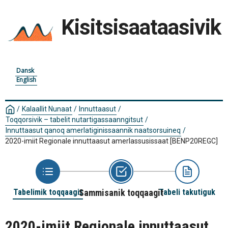
Kisitsisaataasivik
Dansk
English
/
Kalaallit Nunaat
/
Innuttaasut
/
Toqqorsivik – tabelit nutartigassaanngitsut
/
Innuttaasut qanoq amerlatiginissaannik naatsorsuineq
/
2020-imiit Regionale innuttaasut amerlassusissaat
[BENP20REGC]
Tabelimik toqqaagit
Sammisanik toqqaagit
Tabeli takutiguk
2020-imiit Regionale innuttaasut