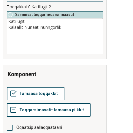
Toqqakkat
0
Katillugit
2
Sammisat toqqarneqarsinnaasut
komponent
Oqaatsip aallaqqaataani