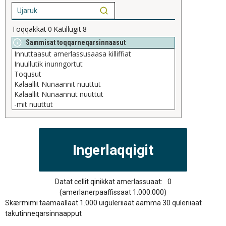
Toqqakkat
0
Katillugit
8
Sammisat toqqarneqarsinnaasut
Datat cellit qinikkat amerlassuaat:
0
(amerlanerpaaffissaat 1.000.000)
Skærmimi taamaallaat 1.000 uiguleriiaat aamma 30 quleriiaat
takutinneqarsinnaapput