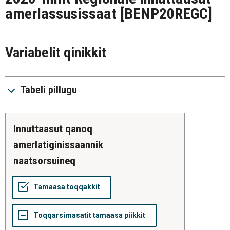
amerlassusissaat
[BENP20REGC]
Variabelit qinikkit
Tabeli pillugu
innuttaasut qanoq
amerlatiginissaannik
naatsorsuineq