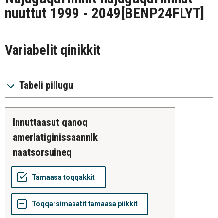
nuuttut 1999 - 2049
[BENP24FLYT]
Variabelit qinikkit
Tabeli pillugu
innuttaasut qanoq
amerlatiginissaannik
naatsorsuineq