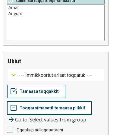
Sammisat toqqarneqarsinnaasut
ukiut
Go to: Select values from group
Oqaatsip aallaqqaataani