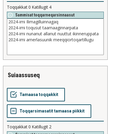
Toqqakkat
0
Katillugit
4
Sammisat toqqarneqarsinnaasut
suiaassuseq
Toqqakkat
0
Katillugit
2