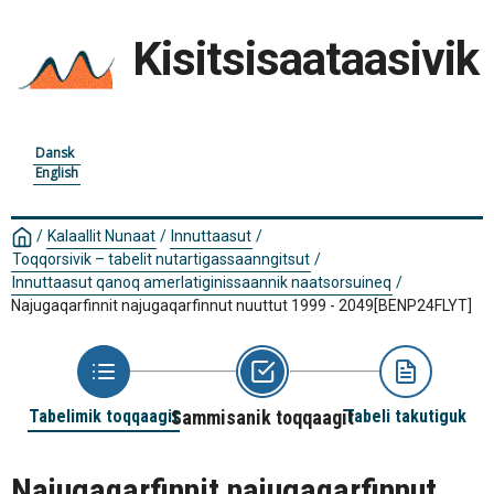
Kisitsisaataasivik
Dansk
English
/
Kalaallit Nunaat
/
Innuttaasut
/
Toqqorsivik – tabelit nutartigassaanngitsut
/
Innuttaasut qanoq amerlatiginissaannik naatsorsuineq
/
Najugaqarfinnit najugaqarfinnut nuuttut 1999 - 2049
[BENP24FLYT]
Tabelimik toqqaagit
Sammisanik toqqaagit
Tabeli takutiguk
Najugaqarfinnit najugaqarfinnut