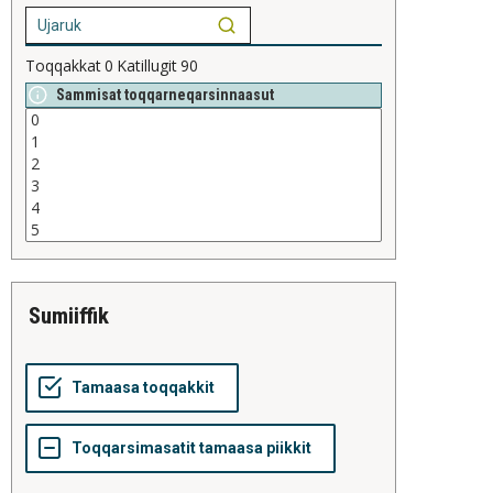
Toqqakkat
0
Katillugit
90
Sammisat toqqarneqarsinnaasut
sumiiffik