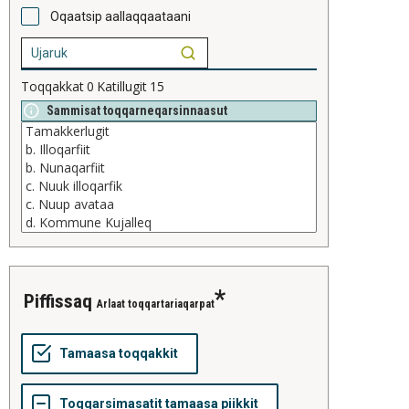
Oqaatsip aallaqqaataani
Toqqakkat
0
Katillugit
15
Sammisat toqqarneqarsinnaasut
piffissaq
Arlaat toqqartariaqarpat