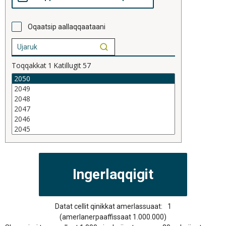
Oqaatsip aallaqqaataani
Toqqakkat
1
Katillugit
57
Datat cellit qinikkat amerlassuaat:
1
(amerlanerpaaffissaat 1.000.000)