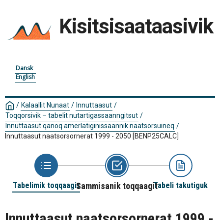
Kisitsisaataasivik
Dansk
English
/
Kalaallit Nunaat
/
Innuttaasut
/
Toqqorsivik – tabelit nutartigassaanngitsut
/
Innuttaasut qanoq amerlatiginissaannik naatsorsuineq
/
Innuttaasut naatsorsornerat 1999 - 2050
[BENP25CALC]
Tabelimik toqqaagit
Sammisanik toqqaagit
Tabeli takutiguk
Innuttaasut naatsorsornerat 1999 -