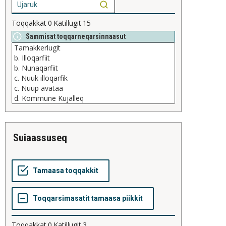
Toqqakkat
0
Katillugit
15
Sammisat toqqarneqarsinnaasut
suiaassuseq
Toqqakkat
0
Katillugit
3