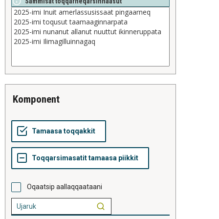
Sammisat toqqarneqarsinnaasut
komponent
Oqaatsip aallaqqaataani