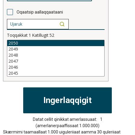
Oqaatsip aallaqqaataani
Toqqakkat
1
Katillugit
52
Datat cellit qinikkat amerlassuaat:
1
(amerlanerpaaffissaat 1.000.000)
Skærmimi taamaallaat 1.000 uiguleriiaat aamma 30 quleriiaat