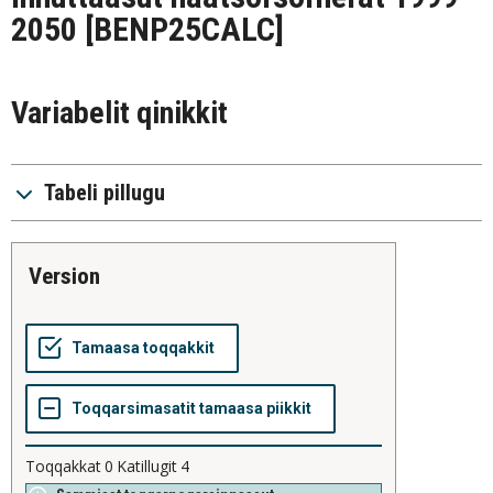
2050
[BENP25CALC]
Variabelit qinikkit
Tabeli pillugu
version
Toqqakkat
0
Katillugit
4