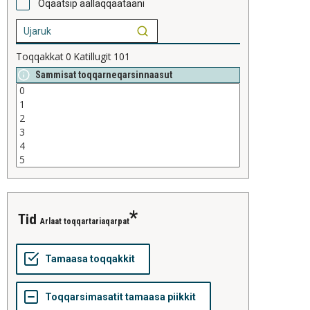
Oqaatsip aallaqqaataani
Toqqakkat
0
Katillugit
101
Sammisat toqqarneqarsinnaasut
tid
Arlaat toqqartariaqarpat