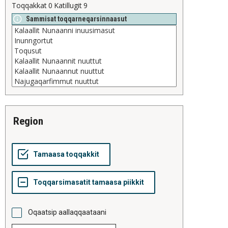
Toqqakkat
0
Katillugit
9
Sammisat toqqarneqarsinnaasut
region
Oqaatsip aallaqqaataani