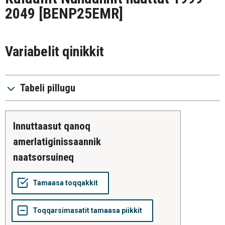
2049
[BENP25EMR]
Variabelit qinikkit
Tabeli pillugu
innuttaasut qanoq
amerlatiginissaannik
naatsorsuineq