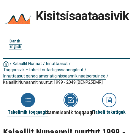
Kisitsisaataasivik
Dansk
English
/
Kalaallit Nunaat
/
Innuttaasut
/
Toqqorsivik – tabelit nutartigassaanngitsut
/
Innuttaasut qanoq amerlatiginissaannik naatsorsuineq
/
Kalaallit Nunaannit nuuttut 1999 - 2049
[BENP25EMR]
Tabelimik toqqaagit
Sammisanik toqqaagit
Tabeli takutiguk
Kalaallit Nunaannit nuuttut 1999 -