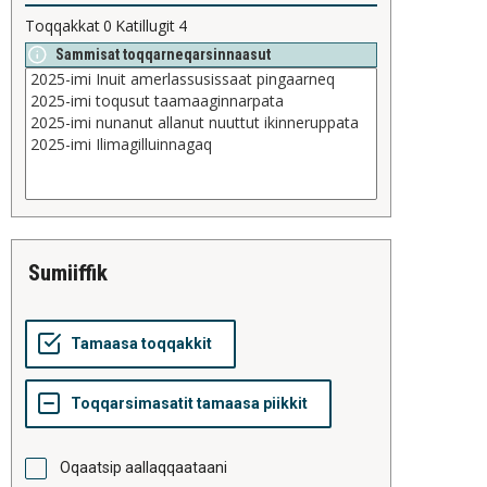
Toqqakkat
0
Katillugit
4
Sammisat toqqarneqarsinnaasut
sumiiffik
Oqaatsip aallaqqaataani