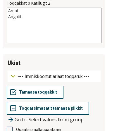
Toqqakkat
0
Katillugit
2
ukiut
Go to: Select values from group
Oqaatsip aallaqqaataani