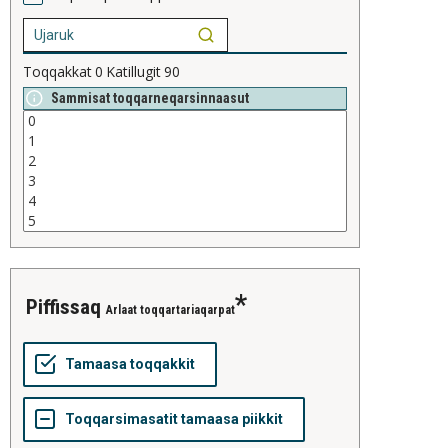
Toqqakkat
0
Katillugit
90
Sammisat toqqarneqarsinnaasut
piffissaq
Arlaat toqqartariaqarpat