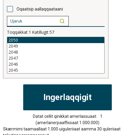
Oqaatsip aallaqqaataani
Toqqakkat
1
Katillugit
57
Datat cellit qinikkat amerlassuaat:
1
(amerlanerpaaffissaat 1.000.000)
Skærmimi taamaallaat 1.000 uiguleriiaat aamma 30 quleriiaat