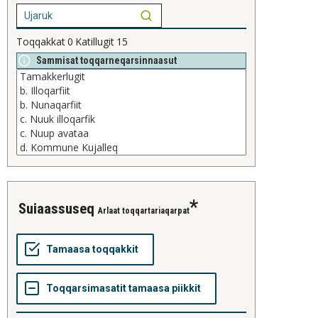
Toqqakkat
0
Katillugit
15
Sammisat toqqarneqarsinnaasut
suiaassuseq
Arlaat toqqartariaqarpat