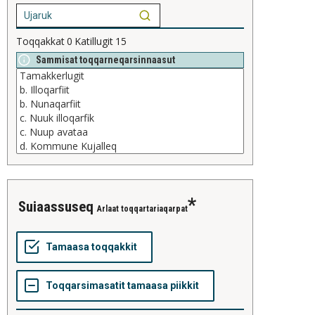
Toqqakkat
0
Katillugit
15
Sammisat toqqarneqarsinnaasut
suiaassuseq
Arlaat toqqartariaqarpat