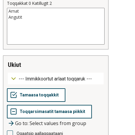
Toqqakkat
0
Katillugit
2
ukiut
Go to: Select values from group
Oqaatsip aallaqqaataani