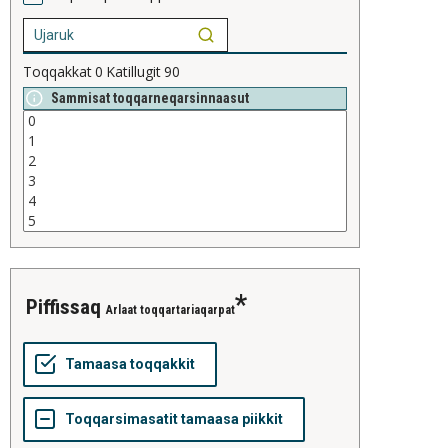
Toqqakkat
0
Katillugit
90
Sammisat toqqarneqarsinnaasut
piffissaq
Arlaat toqqartariaqarpat