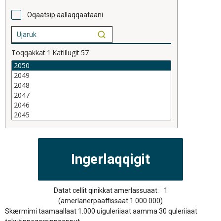
Oqaatsip aallaqqaataani
Toqqakkat
1
Katillugit
57
Datat cellit qinikkat amerlassuaat:
1
(amerlanerpaaffissaat 1.000.000)
Skærmimi taamaallaat 1.000 uiguleriiaat aamma 30 quleriiaat