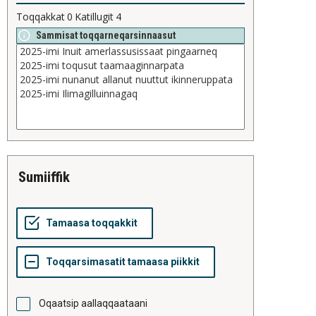
Toqqakkat
0
Katillugit
4
Sammisat toqqarneqarsinnaasut
sumiiffik
Oqaatsip aallaqqaataani