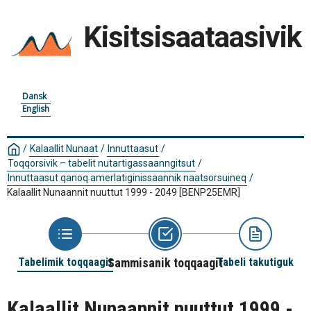
Kisitsisaataasivik
Dansk
English
/
Kalaallit Nunaat
/
Innuttaasut
/
Toqqorsivik – tabelit nutartigassaanngitsut
/
Innuttaasut qanoq amerlatiginissaannik naatsorsuineq
/
Kalaallit Nunaannit nuuttut 1999 - 2049
[BENP25EMR]
Tabelimik toqqaagit
Sammisanik toqqaagit
Tabeli takutiguk
Kalaallit Nunaannit nuuttut 1999 -