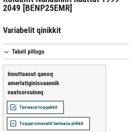
2049
[BENP25EMR]
Variabelit qinikkit
Tabeli pillugu
innuttaasut qanoq
amerlatiginissaannik
naatsorsuineq