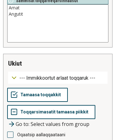
Sammisat toqqarneqarsinnaasut
ukiut
Go to: Select values from group
Oqaatsip aallaqqaataani