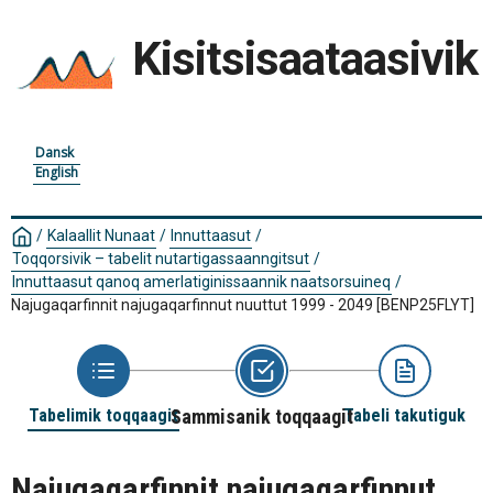
Kisitsisaataasivik
Dansk
English
/
Kalaallit Nunaat
/
Innuttaasut
/
Toqqorsivik – tabelit nutartigassaanngitsut
/
Innuttaasut qanoq amerlatiginissaannik naatsorsuineq
/
Najugaqarfinnit najugaqarfinnut nuuttut 1999 - 2049
[BENP25FLYT]
Tabelimik toqqaagit
Sammisanik toqqaagit
Tabeli takutiguk
Najugaqarfinnit najugaqarfinnut