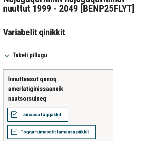
nuuttut 1999 - 2049
[BENP25FLYT]
Variabelit qinikkit
Tabeli pillugu
innuttaasut qanoq
amerlatiginissaannik
naatsorsuineq