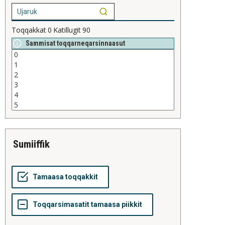
Toqqakkat
0
Katillugit
90
Sammisat toqqarneqarsinnaasut
sumiiffik