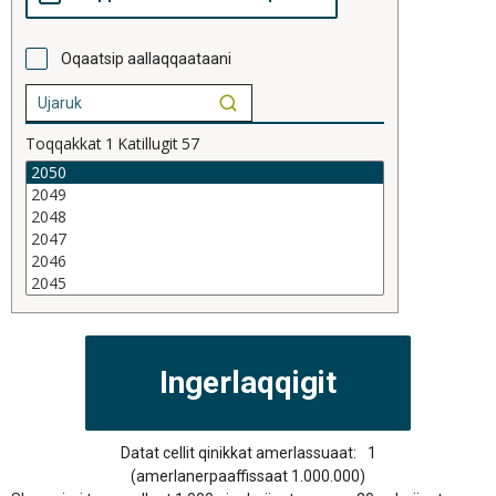
Oqaatsip aallaqqaataani
Toqqakkat
1
Katillugit
57
Datat cellit qinikkat amerlassuaat:
1
(amerlanerpaaffissaat 1.000.000)