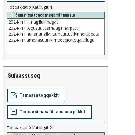
Toqqakkat
0
Katillugit
4
Sammisat toqqarneqarsinnaasut
suiaassuseq
Toqqakkat
0
Katillugit
2