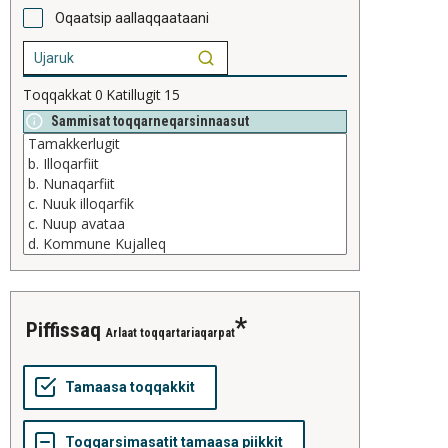
Oqaatsip aallaqqaataani
Toqqakkat
0
Katillugit
15
Sammisat toqqarneqarsinnaasut
piffissaq
Arlaat toqqartariaqarpat