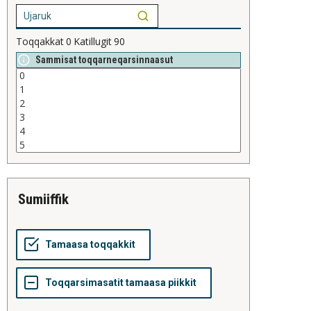
Toqqakkat
0
Katillugit
90
Sammisat toqqarneqarsinnaasut
sumiiffik