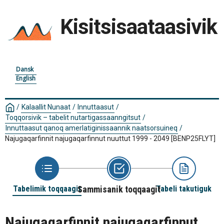
Kisitsisaataasivik
Dansk
English
/
Kalaallit Nunaat
/
Innuttaasut
/
Toqqorsivik – tabelit nutartigassaanngitsut
/
Innuttaasut qanoq amerlatiginissaannik naatsorsuineq
/
Najugaqarfinnit najugaqarfinnut nuuttut 1999 - 2049
[BENP25FLYT]
Tabelimik toqqaagit
Sammisanik toqqaagit
Tabeli takutiguk
Najugaqarfinnit najugaqarfinnut