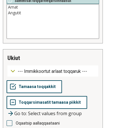
Sammisat toqqarneqarsinnaasut
ukiut
Go to: Select values from group
Oqaatsip aallaqqaataani