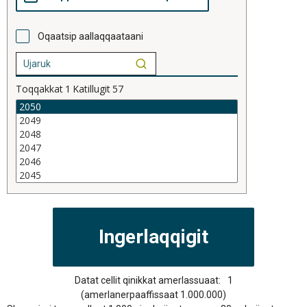
Oqaatsip aallaqqaataani
Toqqakkat
1
Katillugit
57
Datat cellit qinikkat amerlassuaat:
1
(amerlanerpaaffissaat 1.000.000)