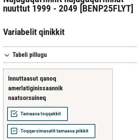
nuuttut 1999 - 2049
[BENP25FLYT]
Variabelit qinikkit
Tabeli pillugu
innuttaasut qanoq
amerlatiginissaannik
naatsorsuineq