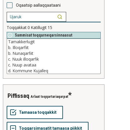
Oqaatsip aallaqqaataani
Toqqakkat
0
Katillugit
15
Sammisat toqqarneqarsinnaasut
piffissaq
Arlaat toqqartariaqarpat