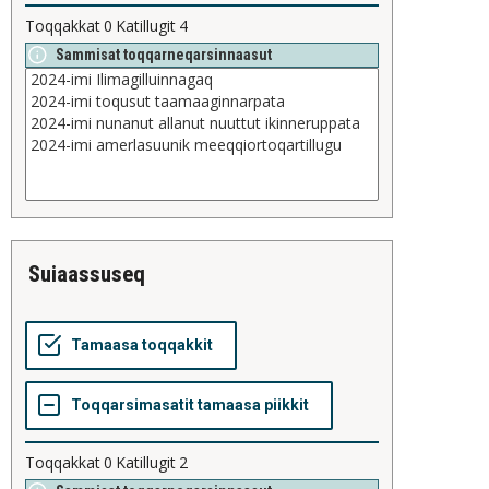
Toqqakkat
0
Katillugit
4
Sammisat toqqarneqarsinnaasut
suiaassuseq
Toqqakkat
0
Katillugit
2