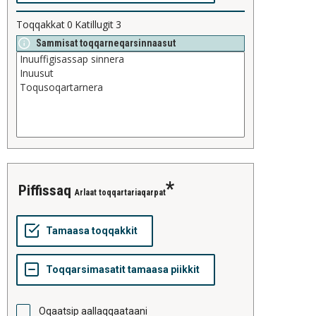
Toqqakkat
0
Katillugit
3
Sammisat toqqarneqarsinnaasut
piffissaq
Arlaat toqqartariaqarpat
Oqaatsip aallaqqaataani