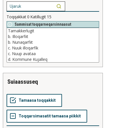
Toqqakkat
0
Katillugit
15
Sammisat toqqarneqarsinnaasut
suiaassuseq