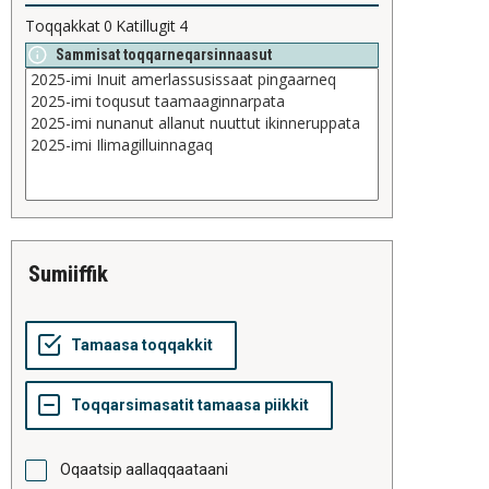
Toqqakkat
0
Katillugit
4
Sammisat toqqarneqarsinnaasut
sumiiffik
Oqaatsip aallaqqaataani