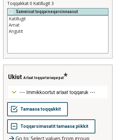
Toqqakkat
0
Katillugit
3
Sammisat toqqarneqarsinnaasut
ukiut
Arlaat toqqartariaqarpat
Go to: Select values from group