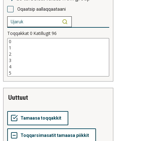
Oqaatsip aallaqqaataani
Toqqakkat
0
Katillugit
96
uuttuut