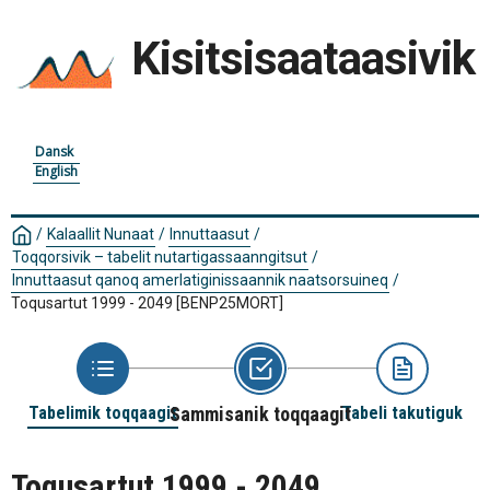
Kisitsisaataasivik
Dansk
English
/
Kalaallit Nunaat
/
Innuttaasut
/
Toqqorsivik – tabelit nutartigassaanngitsut
/
Innuttaasut qanoq amerlatiginissaannik naatsorsuineq
/
Toqusartut 1999 - 2049
[BENP25MORT]
Tabelimik toqqaagit
Sammisanik toqqaagit
Tabeli takutiguk
Toqusartut 1999 - 2049