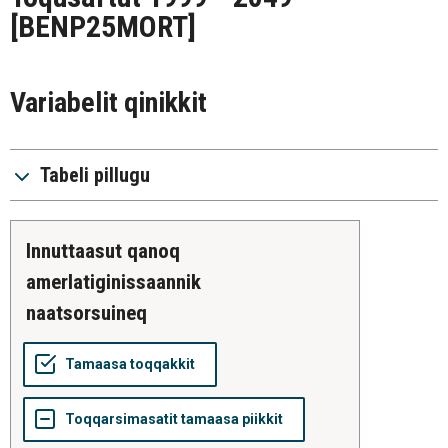
[BENP25MORT]
Variabelit qinikkit
Tabeli pillugu
innuttaasut qanoq
amerlatiginissaannik
naatsorsuineq