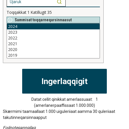
Toqqakkat
1
Katillugit
35
Sammisat toqqarneqarsinnaasut
Datat cellit qinikkat amerlassuaat:
1
(amerlanerpaaffissaat 1.000.000)
Skærmimi taamaallaat 1.000 uiguleriiaat aamma 30 quleriiaat
takutinneqarsinnaapput
Fodnoteqanngilaq