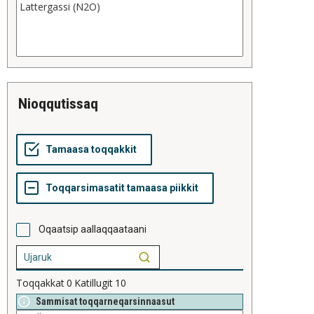
nioqqutissaq
Oqaatsip aallaqqaataani
Toqqakkat
0
Katillugit
10
Sammisat toqqarneqarsinnaasut