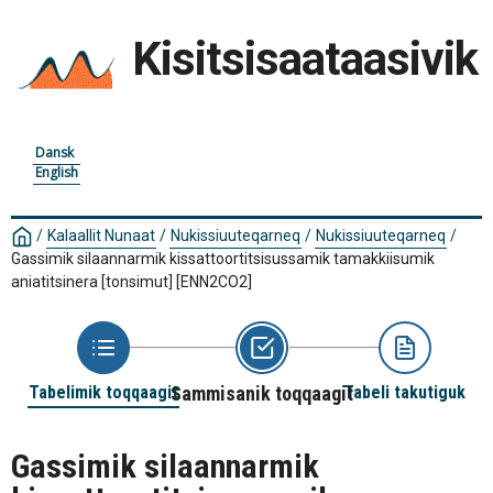
Kisitsisaataasivik
Dansk
English
/
Kalaallit Nunaat
/
Nukissiuuteqarneq
/
Nukissiuuteqarneq
/
Gassimik silaannarmik kissattoortitsisussamik tamakkiisumik
aniatitsinera [tonsimut]
[ENN2CO2]
Tabelimik toqqaagit
Sammisanik toqqaagit
Tabeli takutiguk
Gassimik silaannarmik