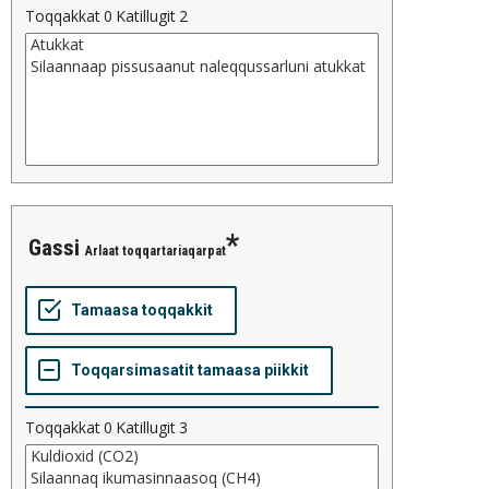
Toqqakkat
0
Katillugit
2
gassi
Arlaat toqqartariaqarpat
Toqqakkat
0
Katillugit
3