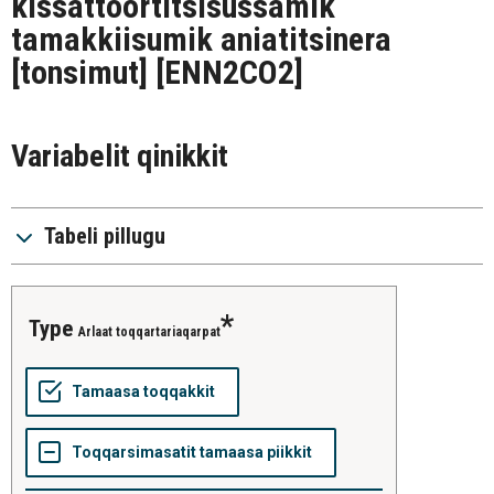
kissattoortitsisussamik
tamakkiisumik aniatitsinera
[tonsimut]
[ENN2CO2]
Variabelit qinikkit
Tabeli pillugu
type
Arlaat toqqartariaqarpat