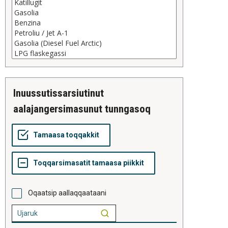
inuussutissarsiutinut
aalajangersimasunut tunngasoq
Oqaatsip aallaqqaataani