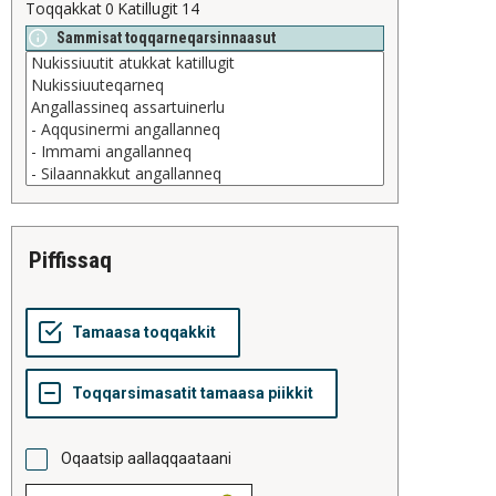
Toqqakkat
0
Katillugit
14
Sammisat toqqarneqarsinnaasut
piffissaq
Oqaatsip aallaqqaataani