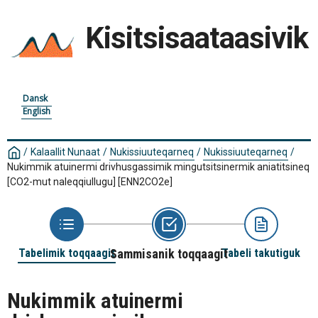
Kisitsisaataasivik
Dansk
English
/
Kalaallit Nunaat
/
Nukissiuuteqarneq
/
Nukissiuuteqarneq
/
Nukimmik atuinermi drivhusgassimik mingutsitsinermik aniatitsineq
[CO2-mut naleqqiullugu]
[ENN2CO2e]
Tabelimik toqqaagit
Sammisanik toqqaagit
Tabeli takutiguk
Nukimmik atuinermi