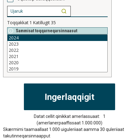
Toqqakkat
1
Katillugit
35
Sammisat toqqarneqarsinnaasut
Datat cellit qinikkat amerlassuaat:
1
(amerlanerpaaffissaat 1.000.000)
Skærmimi taamaallaat 1.000 uiguleriiaat aamma 30 quleriiaat
takutinneqarsinnaapput