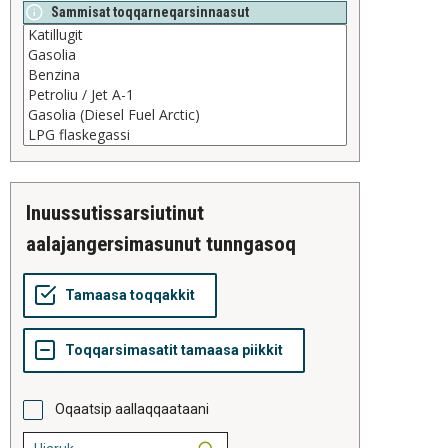
Sammisat toqqarneqarsinnaasut
inuussutissarsiutinut
aalajangersimasunut tunngasoq
Oqaatsip aallaqqaataani