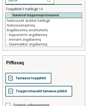
Toqqakkat
0
Katillugit
14
Sammisat toqqarneqarsinnaasut
piffissaq
Oqaatsip aallaqqaataani