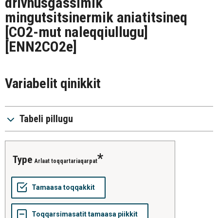
drivhusgassimik
mingutsitsinermik aniatitsineq
[CO2-mut naleqqiullugu]
[ENN2CO2e]
Variabelit qinikkit
Tabeli pillugu
type
Arlaat toqqartariaqarpat