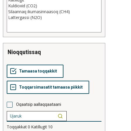
nioqqutissaq
Oqaatsip aallaqqaataani
Toqqakkat
0
Katillugit
10