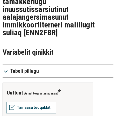
tamakkerlugu
inuussutissarsiutinut
aalajangersimasunut
immikkoortiterneri malillugit
suliaq
[ENN2FBR]
Variabelit qinikkit
Tabeli pillugu
uuttuut
Arlaat toqqartariaqarpat