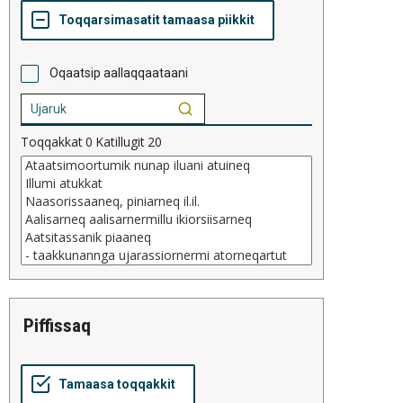
Oqaatsip aallaqqaataani
Toqqakkat
0
Katillugit
20
piffissaq