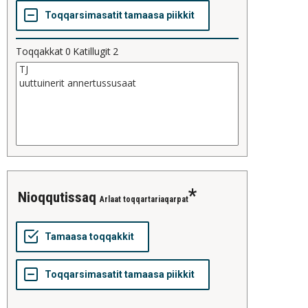
Toqqakkat
0
Katillugit
2
nioqqutissaq
Arlaat toqqartariaqarpat