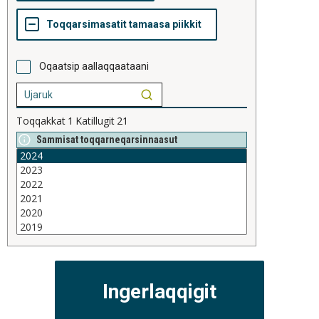
Oqaatsip aallaqqaataani
Toqqakkat
1
Katillugit
21
Sammisat toqqarneqarsinnaasut