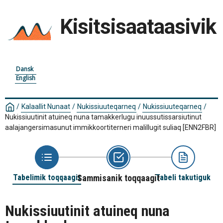
Kisitsisaataasivik
Dansk
English
/
Kalaallit Nunaat
/
Nukissiuuteqarneq
/
Nukissiuuteqarneq
/
Nukissiuutinit atuineq nuna tamakkerlugu inuussutissarsiutinut
aalajangersimasunut immikkoortiterneri malillugit suliaq
[ENN2FBR]
Tabelimik toqqaagit
Sammisanik toqqaagit
Tabeli takutiguk
Nukissiuutinit atuineq nuna