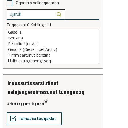
Oqaatsip aallaqqaataani
Toqqakkat
0
Katillugit
11
inuussutissarsiutinut
aalajangersimasunut tunngasoq
Arlaat toqqartariaqarpat