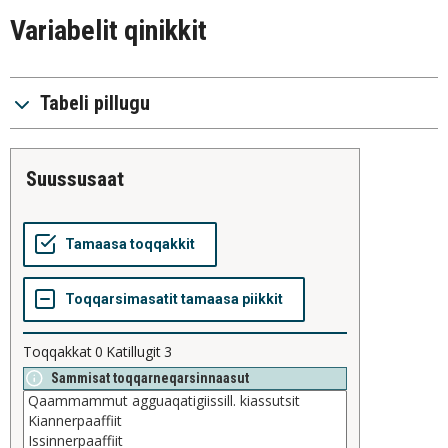
Variabelit qinikkit
Tabeli pillugu
suussusaat
Toqqakkat
0
Katillugit
3
Sammisat toqqarneqarsinnaasut