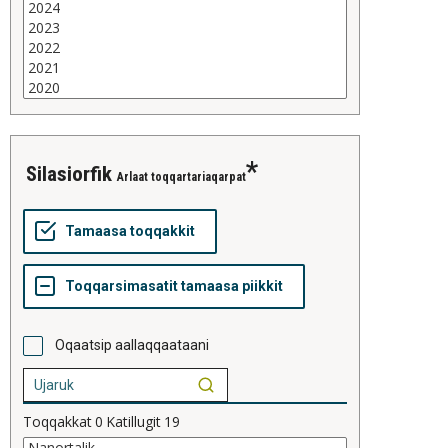
silasiorfik
Arlaat toqqartariaqarpat
Oqaatsip aallaqqaataani
Toqqakkat
0
Katillugit
19