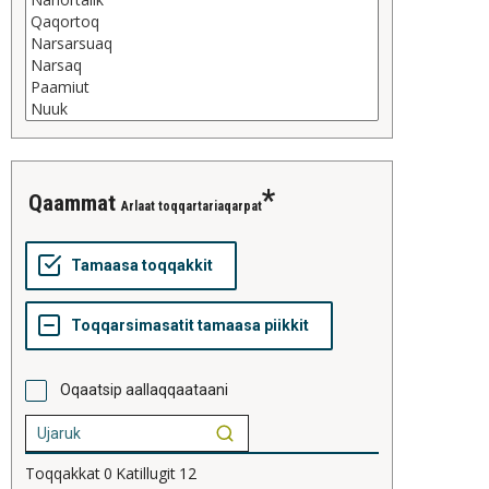
qaammat
Arlaat toqqartariaqarpat
Oqaatsip aallaqqaataani
Toqqakkat
0
Katillugit
12