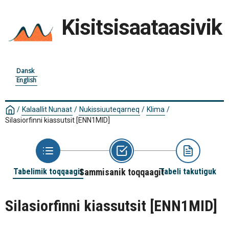
Kisitsisaataasivik
Dansk
English
/
Kalaallit Nunaat
/
Nukissiuuteqarneq
/
Klima
/
Silasiorfinni kiassutsit
[ENN1MID]
Tabelimik toqqaagit
Sammisanik toqqaagit
Tabeli takutiguk
Silasiorfinni kiassutsit
[ENN1MID]