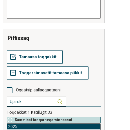
piffissaq
Oqaatsip aallaqqaataani
Toqqakkat
1
Katillugit
33
Sammisat toqqarneqarsinnaasut