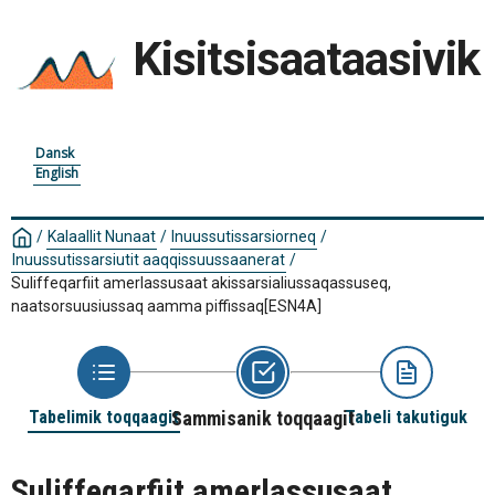
Kisitsisaataasivik
Dansk
English
/
Kalaallit Nunaat
/
Inuussutissarsiorneq
/
Inuussutissarsiutit aaqqissuussaanerat
/
Suliffeqarfiit amerlassusaat akissarsialiussaqassuseq,
naatsorsuusiussaq aamma piffissaq
[ESN4A]
Tabelimik toqqaagit
Sammisanik toqqaagit
Tabeli takutiguk
Suliffeqarfiit amerlassusaat