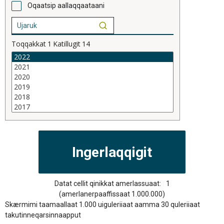
Oqaatsip aallaqqaataani
Toqqakkat
1
Katillugit
14
Datat cellit qinikkat amerlassuaat:
1
(amerlanerpaaffissaat 1.000.000)
Skærmimi taamaallaat 1.000 uiguleriiaat aamma 30 quleriiaat
takutinneqarsinnaapput