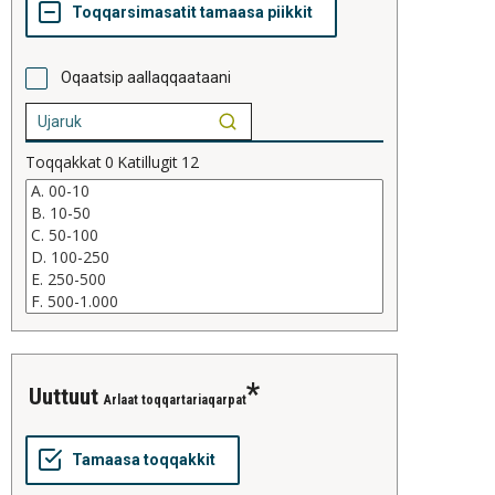
Oqaatsip aallaqqaataani
Toqqakkat
0
Katillugit
12
Uuttuut
Arlaat toqqartariaqarpat