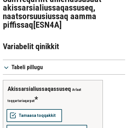
akissarsialiussaqassuseq,
naatsorsuusiussaq aamma
piffissaq
[ESN4A]
Variabelit qinikkit
Tabeli pillugu
Akissarsialiussaqassuseq
Arlaat
toqqartariaqarpat