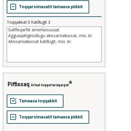
Toqqakkat
0
Katillugit
3
Piffissaq
Arlaat toqqartariaqarpat