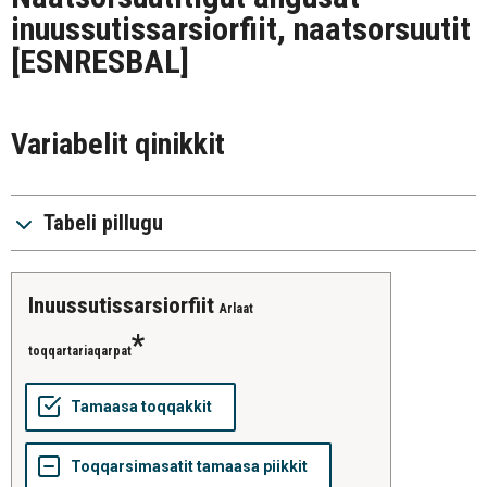
inuussutissarsiorfiit, naatsorsuutit
[ESNRESBAL]
Variabelit qinikkit
Tabeli pillugu
inuussutissarsiorfiit
Arlaat
toqqartariaqarpat