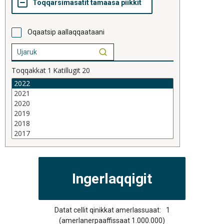
Oqaatsip aallaqqaataani
Toqqakkat
1
Katillugit
20
Datat cellit qinikkat amerlassuaat:
1
(amerlanerpaaffissaat 1.000.000)