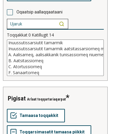
Oqaatsip aallaqqaataani
Toqqakkat
0
Katillugit
14
pigisat
Arlaat toqqartariaqarpat