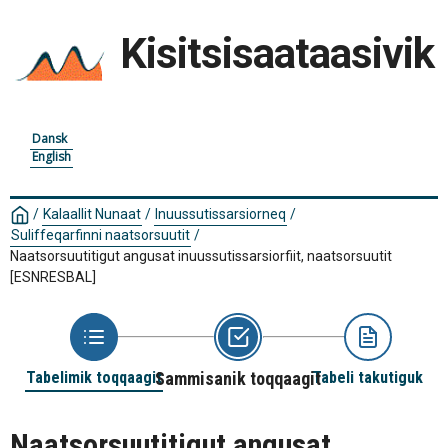
Kisitsisaataasivik
Dansk
English
/
Kalaallit Nunaat
/
Inuussutissarsiorneq
/
Suliffeqarfinni naatsorsuutit
/
Naatsorsuutitigut angusat inuussutissarsiorfiit, naatsorsuutit
[ESNRESBAL]
Tabelimik toqqaagit
Sammisanik toqqaagit
Tabeli takutiguk
Naatsorsuutitigut angusat