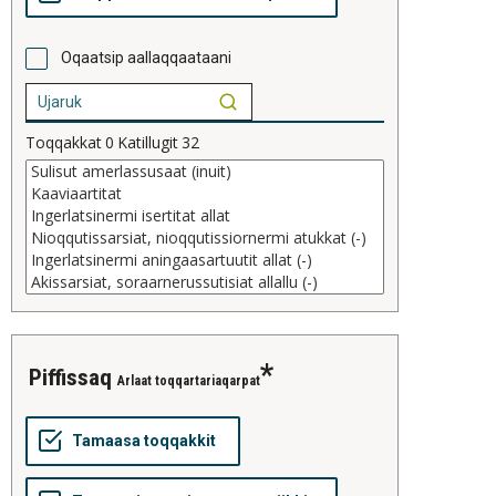
Oqaatsip aallaqqaataani
Toqqakkat
0
Katillugit
32
piffissaq
Arlaat toqqartariaqarpat