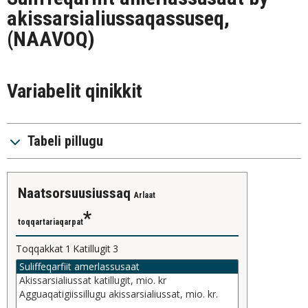
akissarsialiussaqassuseq,
(NAAVOQ)
Variabelit qinikkit
Tabeli pillugu
naatsorsuusiussaq
Arlaat
toqqartariaqarpat
Toqqakkat
1
Katillugit
3