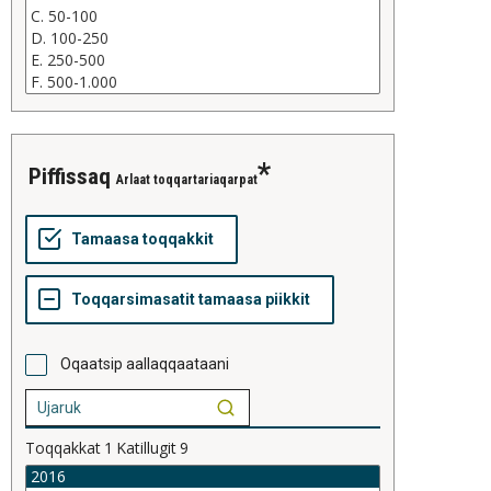
piffissaq
Arlaat toqqartariaqarpat
Oqaatsip aallaqqaataani
Toqqakkat
1
Katillugit
9