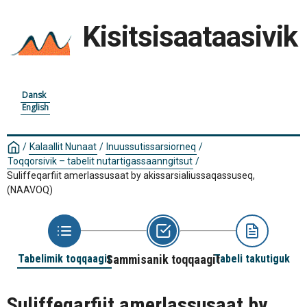
Kisitsisaataasivik
Dansk
English
/
Kalaallit Nunaat
/
Inuussutissarsiorneq
/
Toqqorsivik – tabelit nutartigassaanngitsut
/
Suliffeqarfiit amerlassusaat by akissarsialiussaqassuseq,
(NAAVOQ)
Tabelimik toqqaagit
Sammisanik toqqaagit
Tabeli takutiguk
Suliffeqarfiit amerlassusaat by