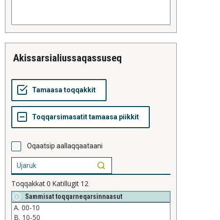
akissarsialiussaqassuseq
Oqaatsip aallaqqaataani
Toqqakkat
0
Katillugit
12
Sammisat toqqarneqarsinnaasut