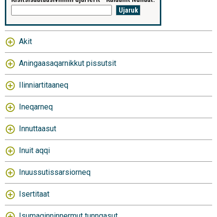
Akit
Aningaasaqarnikkut pissutsit
Ilinniartitaaneq
Ineqarneq
Innuttaasut
Inuit aqqi
Inuussutissarsiorneq
Isertitaat
Isumaginninnermut tunngasut