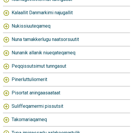
Kalaallit Danmarkimi najugallit
Nukissiuuteqarneq
Nuna tamakkerlugu naatsorsuutit
Nunanik allanik niueqateqarneq
Peqqissutsimut tunngasut
Pinerluttuliornerit
Pisortat aningaasaataat
Suliffeqarnermi pissutsit
Takornariaqarneq
Tupa imigassarlu aalakoornartulik