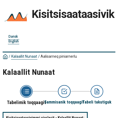
Kisitsisaataasivik
Dansk
English
/
Kalaallit Nunaat
/
Aalisarneq piniarnerlu
Kalaallit Nunaat
Tabelimik toqqaagit
Sammisanik toqqaagit
Tabeli takutiguk
Kisitsisaataasivimmi ujarlerit - Kalaallit Nunaat: