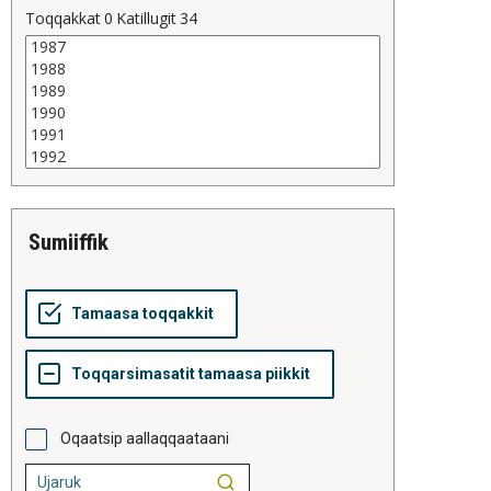
Toqqakkat
0
Katillugit
34
sumiiffik
Oqaatsip aallaqqaataani