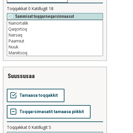
Toqqakkat
0
Katillugit
18
Sammisat toqqarneqarsinnaasut
suussusaa
Toqqakkat
0
Katillugit
5