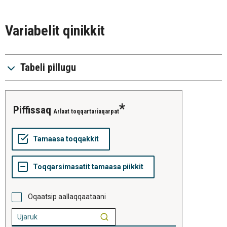
Variabelit qinikkit
Tabeli pillugu
piffissaq
Arlaat toqqartariaqarpat
Oqaatsip aallaqqaataani