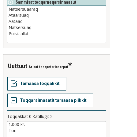
Sammisat toqqarneqarsinnaasut
uuttuut
Arlaat toqqartariaqarpat
Toqqakkat
0
Katillugit
2