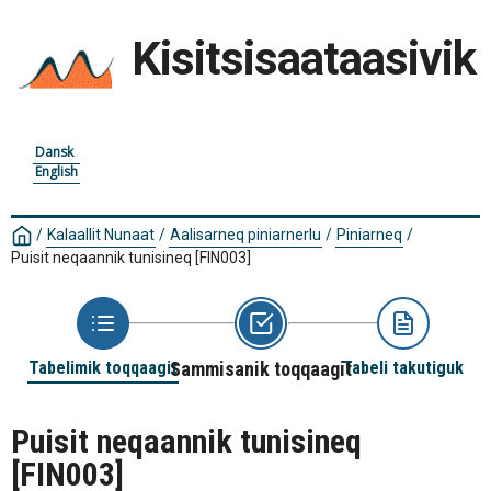
Kisitsisaataasivik
Dansk
English
/
Kalaallit Nunaat
/
Aalisarneq piniarnerlu
/
Piniarneq
/
Puisit neqaannik tunisineq
[FIN003]
Tabelimik toqqaagit
Sammisanik toqqaagit
Tabeli takutiguk
Puisit neqaannik tunisineq
[FIN003]