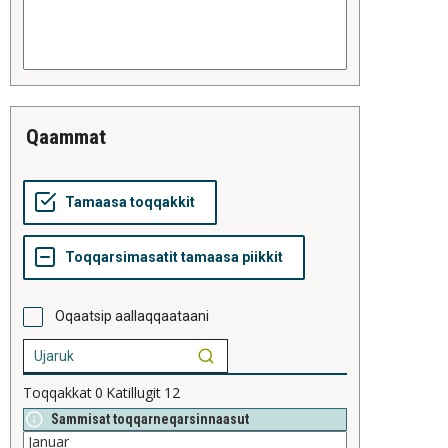
qaammat
Oqaatsip aallaqqaataani
Toqqakkat
0
Katillugit
12
Sammisat toqqarneqarsinnaasut