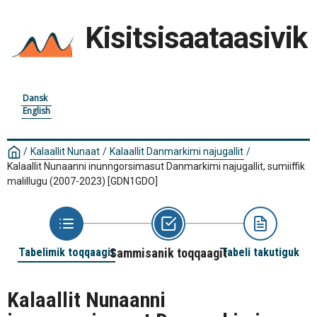
Kisitsisaataasivik
Dansk
English
/
Kalaallit Nunaat
/
Kalaallit Danmarkimi najugallit
/
Kalaallit Nunaanni inunngorsimasut Danmarkimi najugallit, sumiiffik
malillugu (2007-2023)
[GDN1GDO]
Tabelimik toqqaagit
Sammisanik toqqaagit
Tabeli takutiguk
Kalaallit Nunaanni