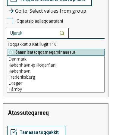
Go to: Select values from group
Oqaatsip aallaqqaataani
Toqqakkat
0
Katillugit
110
Sammisat toqqarneqarsinnaasut
atassuteqarneq