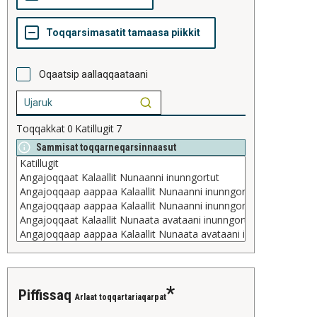
Oqaatsip aallaqqaataani
Toqqakkat
0
Katillugit
7
Sammisat toqqarneqarsinnaasut
piffissaq
Arlaat toqqartariaqarpat