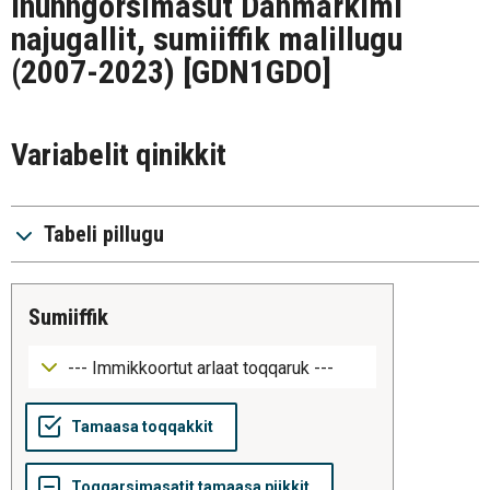
inunngorsimasut Danmarkimi
najugallit, sumiiffik malillugu
(2007-2023)
[GDN1GDO]
Variabelit qinikkit
Tabeli pillugu
sumiiffik