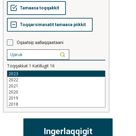
Oqaatsip aallaqqaataani
Toqqakkat
1
Katillugit
16