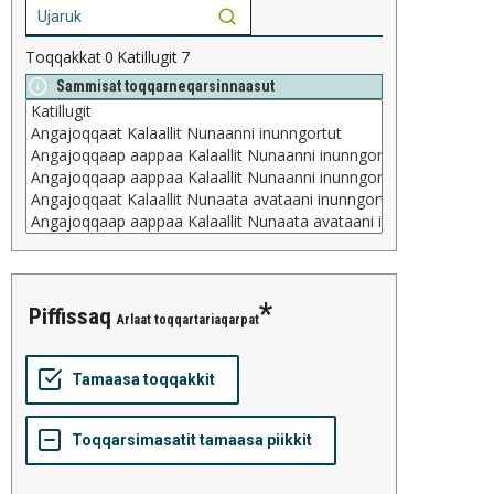
Toqqakkat
0
Katillugit
7
Sammisat toqqarneqarsinnaasut
piffissaq
Arlaat toqqartariaqarpat