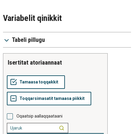
Variabelit qinikkit
Tabeli pillugu
isertitat atoriaannaat
Oqaatsip aallaqqaataani