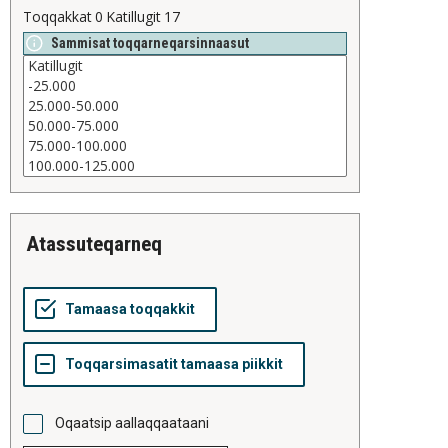
Toqqakkat
0
Katillugit
17
Sammisat toqqarneqarsinnaasut
atassuteqarneq
Oqaatsip aallaqqaataani