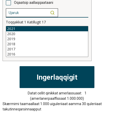
Oqaatsip aallaqqaataani
Toqqakkat
1
Katillugit
17
Datat cellit qinikkat amerlassuaat:
1
(amerlanerpaaffissaat 1.000.000)
Skærmimi taamaallaat 1.000 uiguleriiaat aamma 30 quleriiaat
takutinneqarsinnaapput