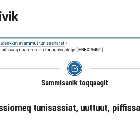
ivik
alisakkat avammut tunisaanerat
/
, piffissaq qaammatillu tunngavigalugit
[IENEXPMND]
Sammisanik toqqaagit
iorneq tunisassiat, uuttuut, piffis