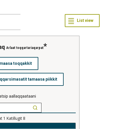
saq
Arlaat toqqartariaqarpat
tsip aallaqqaataani
at
1
Katillugit
8