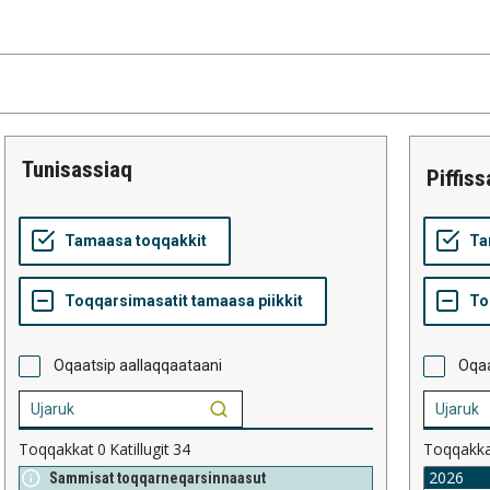
tunisassiaq
piffis
Oqaatsip aallaqqaataani
Oqaa
Toqqakkat
0
Katillugit
34
Toqqakk
Sammisat toqqarneqarsinnaasut