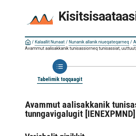
Kisitsisaataas
/
Kalaallit Nunaat
/
Nunanik allanik niueqateqarneq
/
A
Avammut aalisakkanik tunisassiorneq tunisassiat, uuttuut
Tabelimik toqqaagit
Avammut aalisakkanik tunisass
tunngavigalugit
[IENEXPMND]