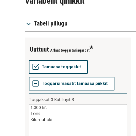
Variabelit qinikkit
Tabeli pillugu
uuttuut
Arlaat toqqartariaqarpat
Toqqakkat
0
Katillugit
3