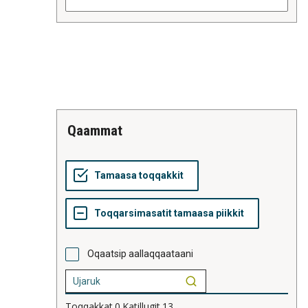
qaammat
Oqaatsip aallaqqaataani
Toqqakkat
0
Katillugit
13