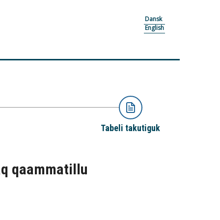
Dansk
English
Tabeli takutiguk
saq qaammatillu