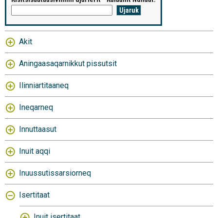
Akit
Aningaasaqarnikkut pissutsit
Ilinniartitaaneq
Ineqarneq
Innuttaasut
Inuit aqqi
Inuussutissarsiorneq
Isertitaat
Inuit isertitaat