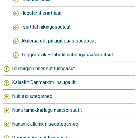
Ilaqutariit isertitaat
Isertitat nikingassutaat
Akileraarutit pillugit paasissutissat
Toqqorsivik – tabelit nutartigassaanngitsut
Isumaginninnermut tunngasut
Kalaallit Danmarkimi najugallit
Nukissiuuteqarneq
Nuna tamakkerlugu naatsorsuutit
Nunanik allanik niueqateqarneq
Peqqissutsimut tunngasut