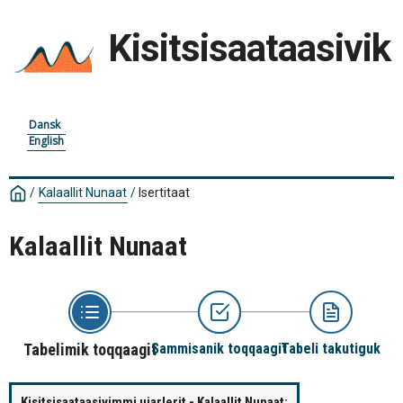
Kisitsisaataasivik
Dansk
English
/
Kalaallit Nunaat
/
Isertitaat
Kalaallit Nunaat
Tabelimik toqqaagit
Sammisanik toqqaagit
Tabeli takutiguk
Kisitsisaataasivimmi ujarlerit - Kalaallit Nunaat: