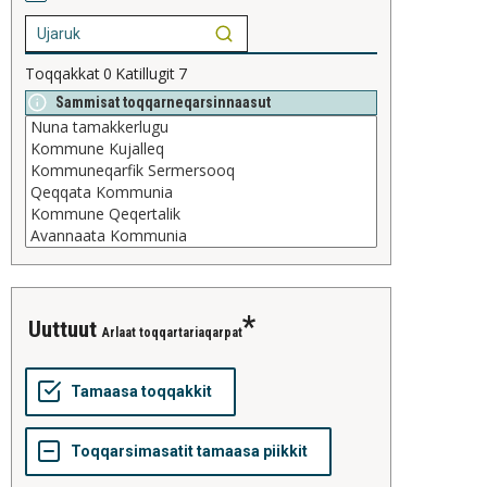
Toqqakkat
0
Katillugit
7
Sammisat toqqarneqarsinnaasut
uuttuut
Arlaat toqqartariaqarpat