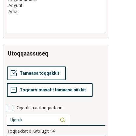
utoqqaassuseq
Oqaatsip aallaqqaataani
Toqqakkat
0
Katillugit
14