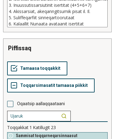
piffissaq
Oqaatsip aallaqqaataani
Toqqakkat
1
Katillugit
23
Sammisat toqqarneqarsinnaasut