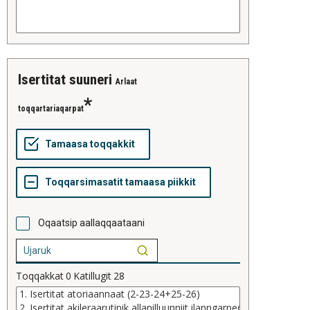
isertitat suuneri
Arlaat
toqqartariaqarpat
Oqaatsip aallaqqaataani
Toqqakkat
0
Katillugit
28