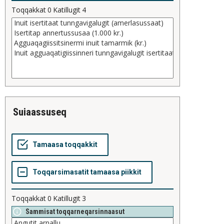
Toqqakkat
0
Katillugit
4
suiaassuseq
Toqqakkat
0
Katillugit
3
Sammisat toqqarneqarsinnaasut