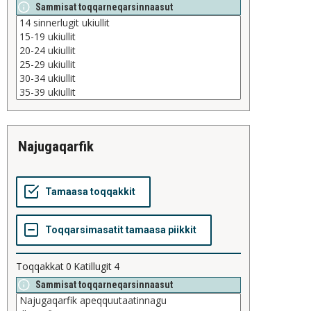
Sammisat toqqarneqarsinnaasut
najugaqarfik
Toqqakkat
0
Katillugit
4
Sammisat toqqarneqarsinnaasut