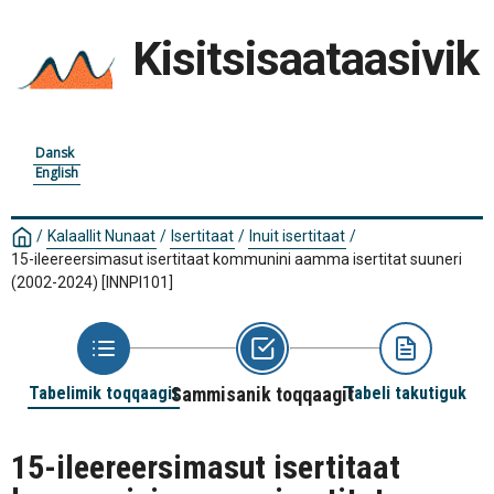
Kisitsisaataasivik
Dansk
English
/
Kalaallit Nunaat
/
Isertitaat
/
Inuit isertitaat
/
15-ileereersimasut isertitaat kommunini aamma isertitat suuneri
(2002-2024)
[INNPI101]
Tabelimik toqqaagit
Sammisanik toqqaagit
Tabeli takutiguk
15-ileereersimasut isertitaat