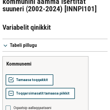
kommunini aamma isertitat
suuneri (2002-2024)
[INNPI101]
Variabelit qinikkit
Tabeli pillugu
kommunemi
Oqaatsip aallaqqaataani