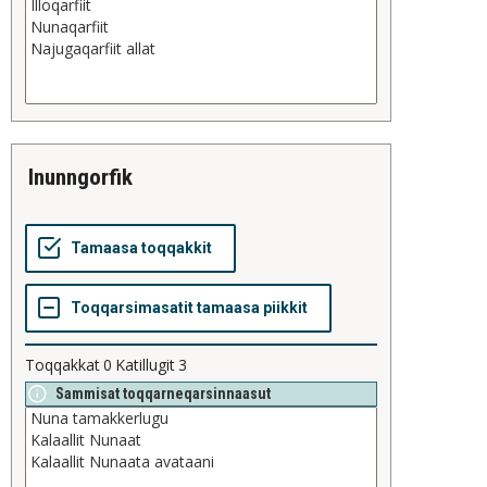
inunngorfik
Toqqakkat
0
Katillugit
3
Sammisat toqqarneqarsinnaasut