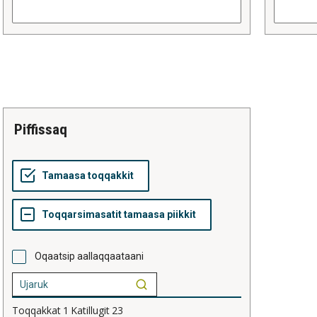
piffissaq
Oqaatsip aallaqqaataani
Toqqakkat
1
Katillugit
23