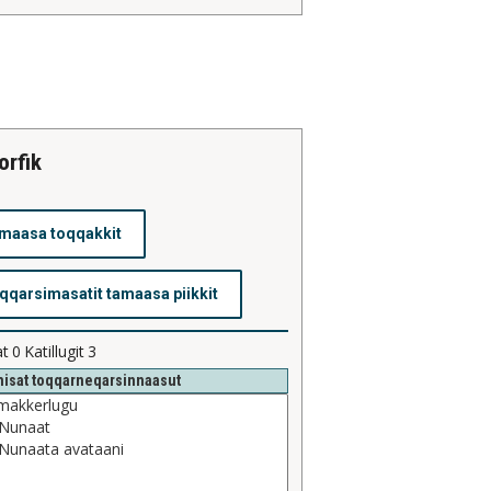
orfik
at
0
Katillugit
3
isat toqqarneqarsinnaasut