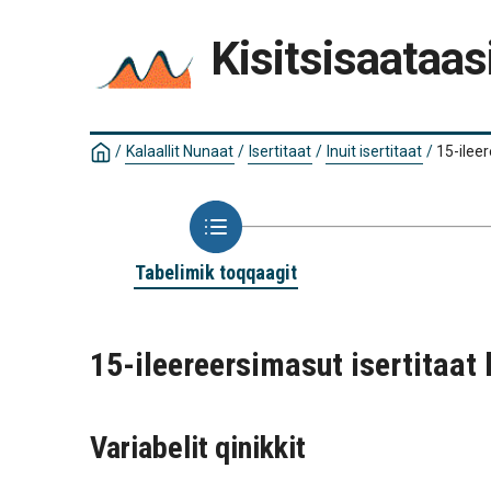
Kisitsisaataas
/
Kalaallit Nunaat
/
Isertitaat
/
Inuit isertitaat
/
15-ilee
Tabelimik toqqaagit
15-ileereersimasut isertitaa
Variabelit qinikkit