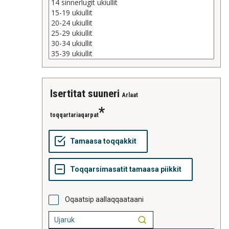
isertitat suuneri
Arlaat
toqqartariaqarpat
Oqaatsip aallaqqaataani