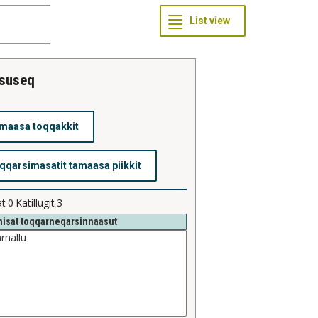
ssuseq
at
0
Katillugit
3
isat toqqarneqarsinnaasut