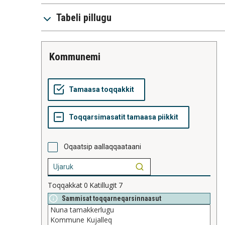
Tabeli pillugu
kommunemi
Oqaatsip aallaqqaataani
Toqqakkat
0
Katillugit
7
Sammisat toqqarneqarsinnaasut