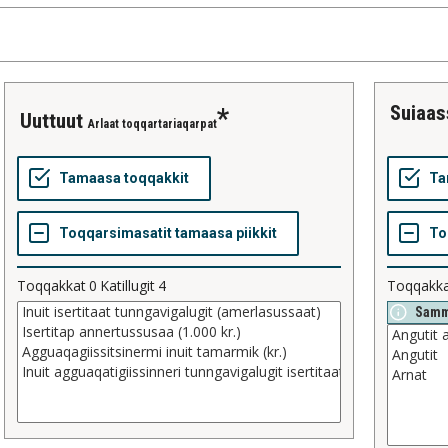
suiaa
uuttuut
Arlaat toqqartariaqarpat
Toqqakkat
0
Katillugit
4
Toqqakk
Samm