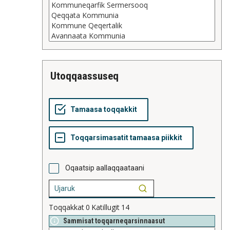
utoqqaassuseq
Oqaatsip aallaqqaataani
Toqqakkat
0
Katillugit
14
Sammisat toqqarneqarsinnaasut