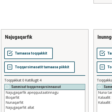
najugaqarfik
inunng
Toqqakkat
0
Katillugit
4
Toqqakk
Sammisat toqqarneqarsinnaasut
Samm