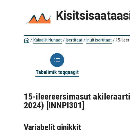
Kisitsisaataas
/
Kalaallit Nunaat
/
Isertitaat
/
Inuit isertitaat
/
15-ilee
Tabelimik toqqaagit
15-ileereersimasut akileraart
2024)
[INNPI301]
Variabelit qinikkit