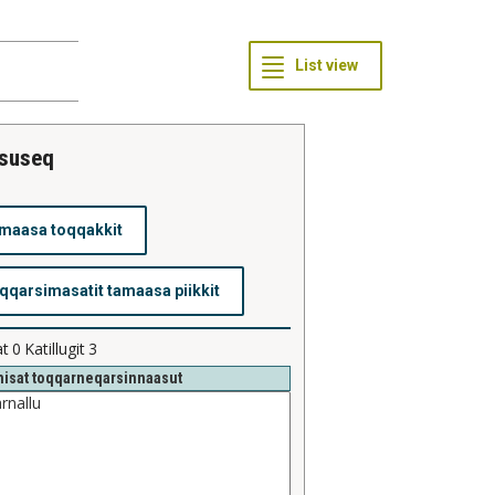
ssuseq
at
0
Katillugit
3
isat toqqarneqarsinnaasut