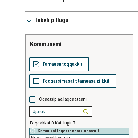
Tabeli pillugu
kommunemi
Oqaatsip aallaqqaataani
Toqqakkat
0
Katillugit
7
Sammisat toqqarneqarsinnaasut