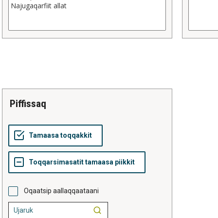
piffissaq
Oqaatsip aallaqqaataani