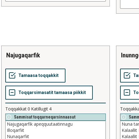
najugaqarfik
inunng
Toqqakkat
0
Katillugit
4
Toqqakk
Sammisat toqqarneqarsinnaasut
Samm