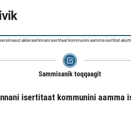
ivik
reersimasut akileraartinnani isertitaat kommunini aamma isertitat akut
Sammisanik toqqaagit
innani isertitaat kommunini aamma is