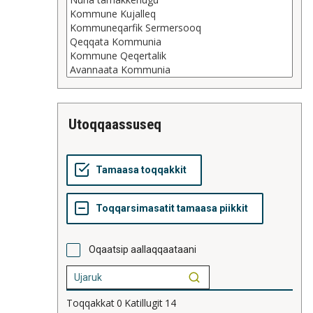
utoqqaassuseq
Oqaatsip aallaqqaataani
Toqqakkat
0
Katillugit
14