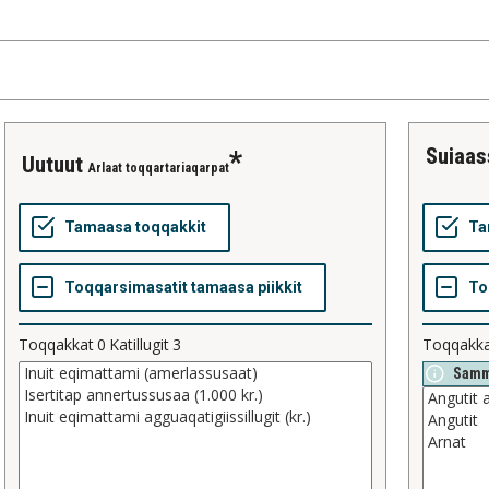
suiaa
uutuut
Arlaat toqqartariaqarpat
Toqqakkat
0
Katillugit
3
Toqqakk
Samm