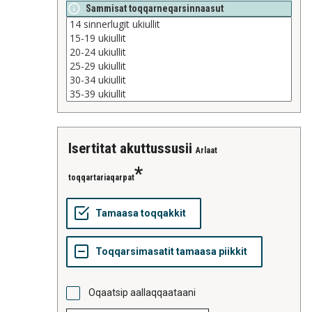
Sammisat toqqarneqarsinnaasut
isertitat akuttussusii
Arlaat
toqqartariaqarpat
Oqaatsip aallaqqaataani