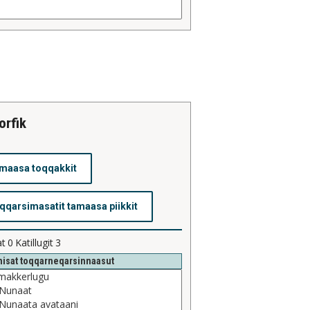
orfik
at
0
Katillugit
3
isat toqqarneqarsinnaasut