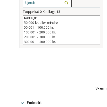
Toqqakkat
0
Katillugit
13
Skærmim
Fodnotit