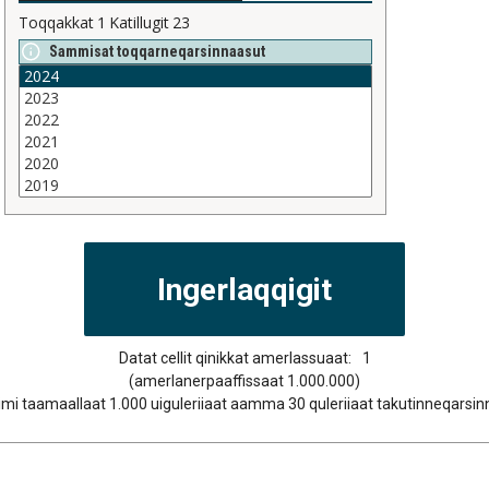
Toqqakkat
1
Katillugit
23
Sammisat toqqarneqarsinnaasut
Datat cellit qinikkat amerlassuaat:
1
(amerlanerpaaffissaat 1.000.000)
i taamaallaat 1.000 uiguleriiaat aamma 30 quleriiaat takutinneqarsi