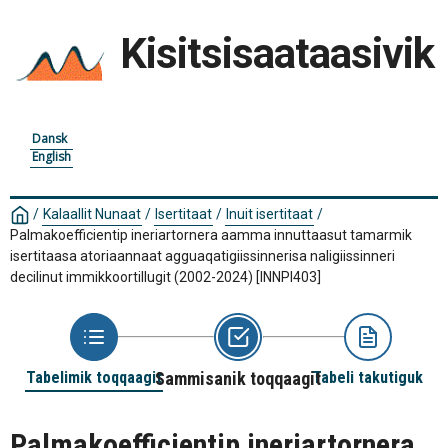
Kisitsisaataasivik
Dansk
English
/
Kalaallit Nunaat
/
Isertitaat
/
Inuit isertitaat
/
Palmakoefficientip ineriartornera aamma innuttaasut tamarmik
isertitaasa atoriaannaat agguaqatigiissinnerisa naligiissinneri
decilinut immikkoortillugit (2002-2024)
[INNPI403]
Tabelimik toqqaagit
Sammisanik toqqaagit
Tabeli takutiguk
Palmakoefficientip ineriartornera