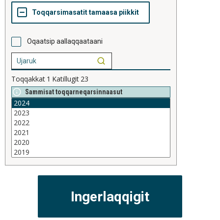
Oqaatsip aallaqqaataani
Toqqakkat
1
Katillugit
23
Sammisat toqqarneqarsinnaasut