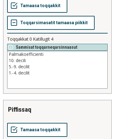
Toqqakkat
0
Katillugit
4
Sammisat toqqarneqarsinnaasut
piffissaq