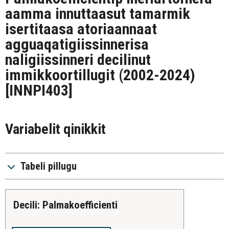
aamma innuttaasut tamarmik
isertitaasa atoriaannaat
agguaqatigiissinnerisa
naligiissinneri decilinut
immikkoortillugit (2002-2024)
[INNPI403]
Variabelit qinikkit
Tabeli pillugu
Decili: Palmakoefficienti