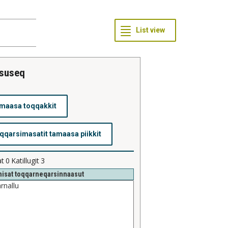
ssuseq
at
0
Katillugit
3
isat toqqarneqarsinnaasut