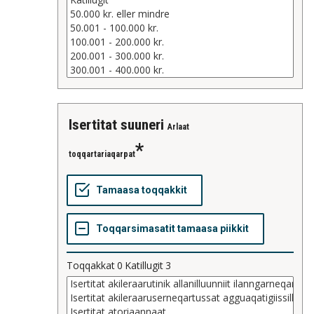
isertitat suuneri
Arlaat
toqqartariaqarpat
Toqqakkat
0
Katillugit
3