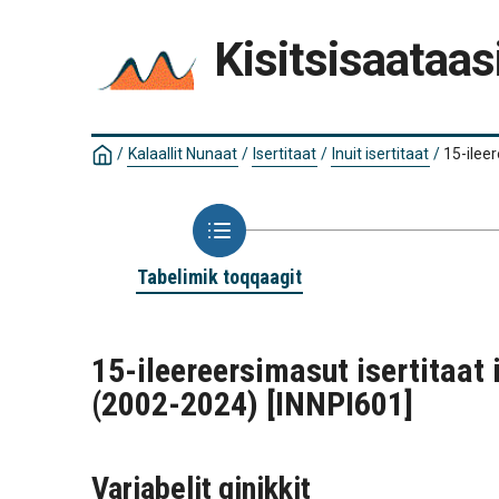
Kisitsisaataas
/
Kalaallit Nunaat
/
Isertitaat
/
Inuit isertitaat
/
15-ilee
Tabelimik toqqaagit
15-ileereersimasut isertitaat 
(2002-2024)
[INNPI601]
Variabelit qinikkit