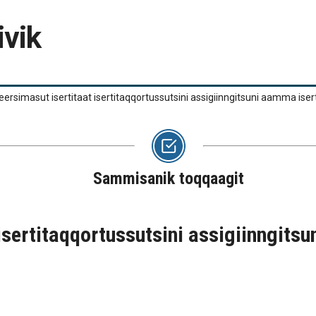
ivik
reersimasut isertitaat isertitaqqortussutsini assigiinngitsuni aamma ise
Sammisanik toqqaagit
isertitaqqortussutsini assigiinngitsu