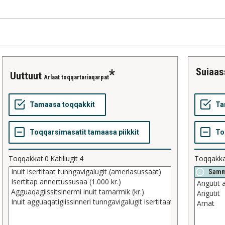
suiaa
uuttuut
Arlaat toqqartariaqarpat
Toqqakkat
0
Katillugit
4
Toqqakk
Samm