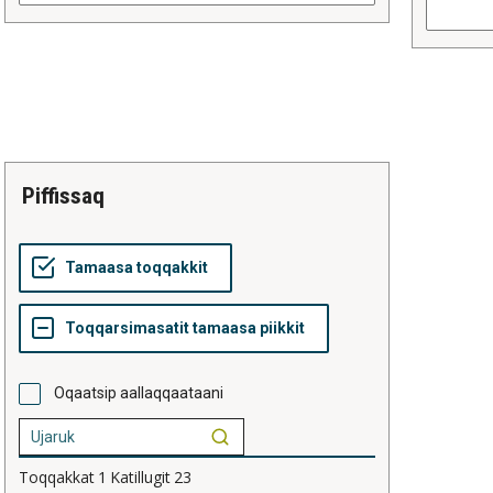
piffissaq
Oqaatsip aallaqqaataani
Toqqakkat
1
Katillugit
23