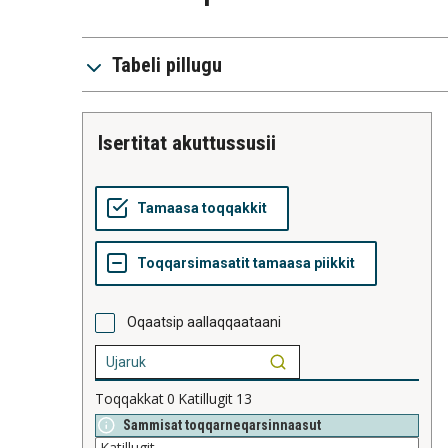
Tabeli pillugu
isertitat akuttussusii
Oqaatsip aallaqqaataani
Toqqakkat
0
Katillugit
13
Sammisat toqqarneqarsinnaasut