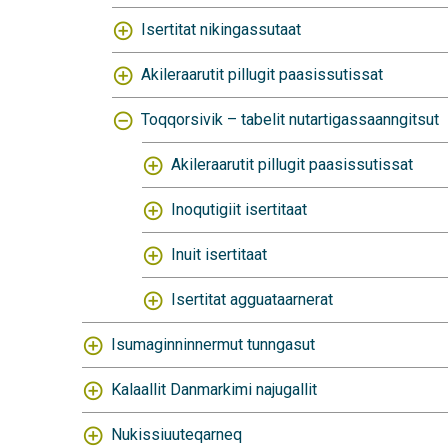
Isertitat nikingassutaat
Akileraarutit pillugit paasissutissat
Toqqorsivik – tabelit nutartigassaanngitsut
Akileraarutit pillugit paasissutissat
Inoqutigiit isertitaat
Inuit isertitaat
Isertitat agguataarnerat
Isumaginninnermut tunngasut
Kalaallit Danmarkimi najugallit
Nukissiuuteqarneq