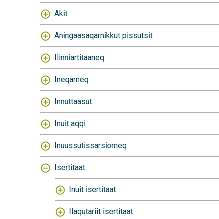
Akit
Aningaasaqarnikkut pissutsit
Ilinniartitaaneq
Ineqarneq
Innuttaasut
Inuit aqqi
Inuussutissarsiorneq
Isertitaat
Inuit isertitaat
Ilaqutariit isertitaat