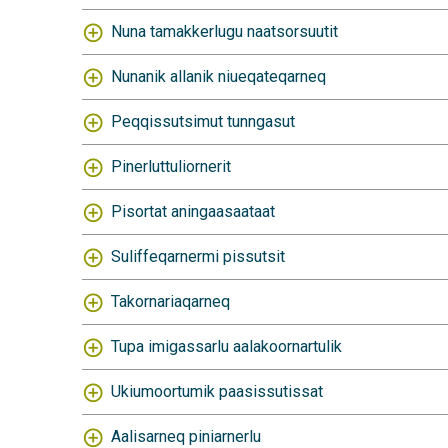
Nuna tamakkerlugu naatsorsuutit
Nunanik allanik niueqateqarneq
Peqqissutsimut tunngasut
Pinerluttuliornerit
Pisortat aningaasaataat
Suliffeqarnermi pissutsit
Takornariaqarneq
Tupa imigassarlu aalakoornartulik
Ukiumoortumik paasissutissat
Aalisarneq piniarnerlu