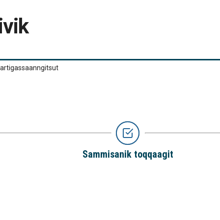
ivik
tartigassaanngitsut
Sammisanik toqqaagit