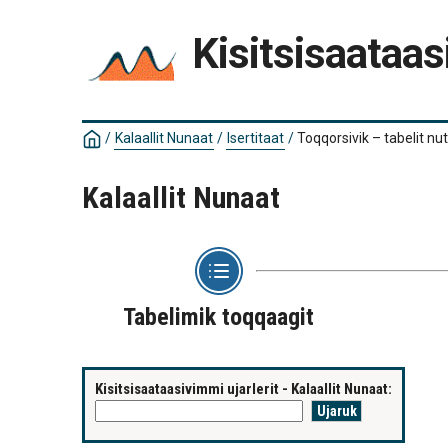
Kisitsisaataas
/
Kalaallit Nunaat
/
Isertitaat
/
Toqqorsivik – tabelit nu
Kalaallit Nunaat
Tabelimik toqqaagit
Kisitsisaataasivimmi ujarlerit - Kalaallit Nunaat: