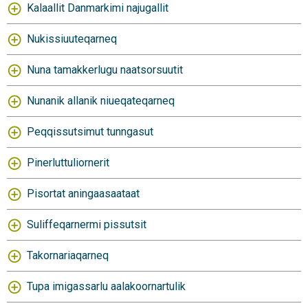
Kalaallit Danmarkimi najugallit
Nukissiuuteqarneq
Nuna tamakkerlugu naatsorsuutit
Nunanik allanik niueqateqarneq
Peqqissutsimut tunngasut
Pinerluttuliornerit
Pisortat aningaasaataat
Suliffeqarnermi pissutsit
Takornariaqarneq
Tupa imigassarlu aalakoornartulik