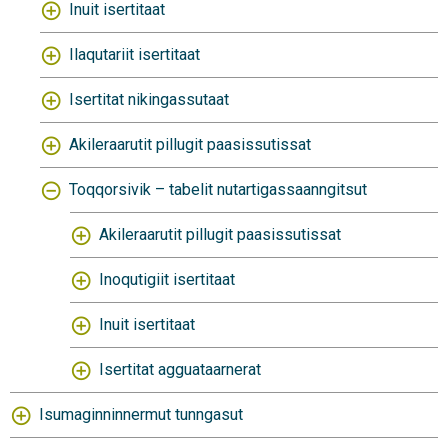
Inuit isertitaat
Ilaqutariit isertitaat
Isertitat nikingassutaat
Akileraarutit pillugit paasissutissat
Toqqorsivik – tabelit nutartigassaanngitsut
Akileraarutit pillugit paasissutissat
Inoqutigiit isertitaat
Inuit isertitaat
Isertitat agguataarnerat
Isumaginninnermut tunngasut