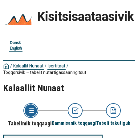
Kisitsisaataasivik
Dansk
English
/
Kalaallit Nunaat
/
Isertitaat
/
Toqqorsivik – tabelit nutartigassaanngitsut
Kalaallit Nunaat
Tabelimik toqqaagit
Sammisanik toqqaagit
Tabeli takutiguk