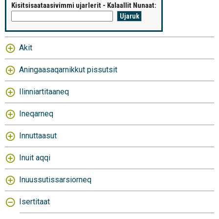
Kisitsisaataasivimmi ujarlerit - Kalaallit Nunaat:
Akit
Aningaasaqarnikkut pissutsit
Ilinniartitaaneq
Ineqarneq
Innuttaasut
Inuit aqqi
Inuussutissarsiorneq
Isertitaat