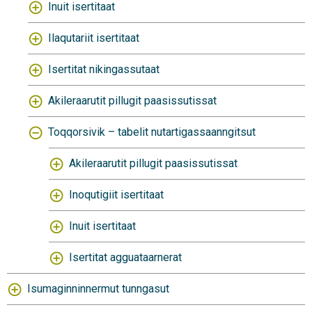
Inuit isertitaat
Ilaqutariit isertitaat
Isertitat nikingassutaat
Akileraarutit pillugit paasissutissat
Toqqorsivik – tabelit nutartigassaanngitsut
Akileraarutit pillugit paasissutissat
Inoqutigiit isertitaat
Inuit isertitaat
Isertitat agguataarnerat
Isumaginninnermut tunngasut