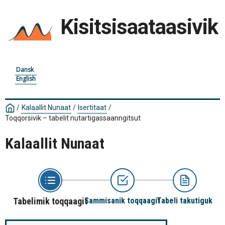
Kisitsisaataasivik
Dansk
English
/
Kalaallit Nunaat
/
Isertitaat
/
Toqqorsivik – tabelit nutartigassaanngitsut
Kalaallit Nunaat
Tabelimik toqqaagit
Sammisanik toqqaagit
Tabeli takutiguk