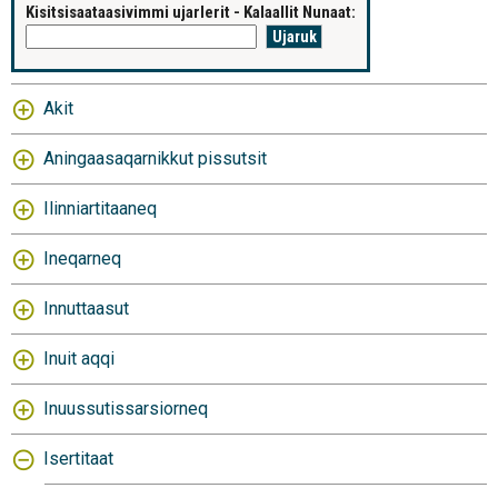
Kisitsisaataasivimmi ujarlerit - Kalaallit Nunaat:
Akit
Aningaasaqarnikkut pissutsit
Ilinniartitaaneq
Ineqarneq
Innuttaasut
Inuit aqqi
Inuussutissarsiorneq
Isertitaat