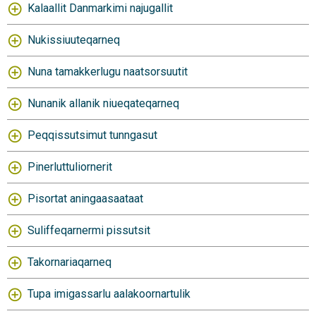
Kalaallit Danmarkimi najugallit
Nukissiuuteqarneq
Nuna tamakkerlugu naatsorsuutit
Nunanik allanik niueqateqarneq
Peqqissutsimut tunngasut
Pinerluttuliornerit
Pisortat aningaasaataat
Suliffeqarnermi pissutsit
Takornariaqarneq
Tupa imigassarlu aalakoornartulik