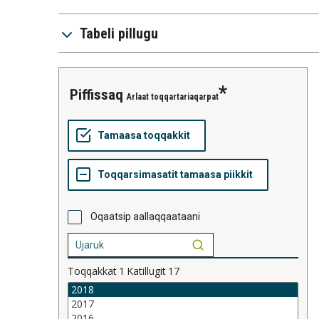
Tabeli pillugu
piffissaq
Arlaat toqqartariaqarpat
Oqaatsip aallaqqaataani
Toqqakkat
1
Katillugit
17