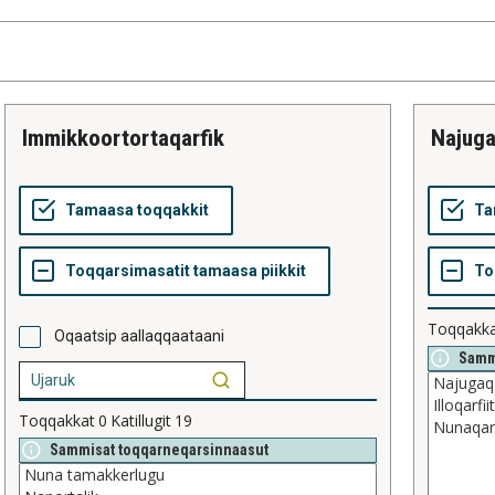
immikkoortortaqarfik
najug
Toqqakk
Oqaatsip aallaqqaataani
Samm
Toqqakkat
0
Katillugit
19
Sammisat toqqarneqarsinnaasut