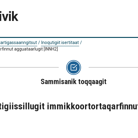
ivik
utartigassaanngitsut
/
Inoqutigiit isertitaat
/
qarfinnut agguataarlugit
[INNH2]
Sammisanik toqqaagit
atigiissillugit immikkoortortaqarfinn