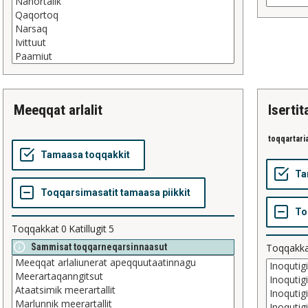
meeqqat arlalit
iserti
toqqartari
Toqqakkat
0
Katillugit
5
Sammisat toqqarneqarsinnaasut
Toqqakk