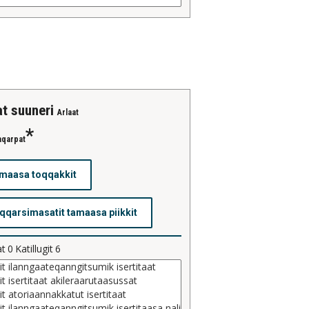
tat suuneri
Arlaat
aqarpat
at
0
Katillugit
6