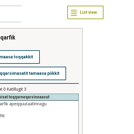
aqarfik
at
0
Katillugit
3
isat toqqarneqarsinnaasut