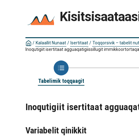
Kisitsisaataas
/
Kalaallit Nunaat
/
Isertitaat
/
Toqqorsivik – tabelit n
Inoqutigiit isertitaat agguaqatigiissillugit immikkoortorta
Tabelimik toqqaagit
Inoqutigiit isertitaat agguaq
Variabelit qinikkit