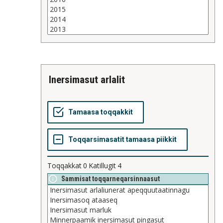
inersimasut arlalit
Toqqakkat
0
Katillugit
4
Sammisat toqqarneqarsinnaasut