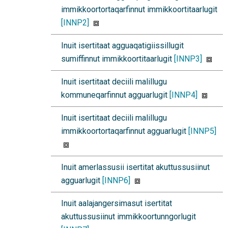
immikkoortortaqarfinnut immikkoortitaarlugit
[INNP2]
Inuit isertitaat agguaqatigiissillugit
sumiffinnut immikkoortitaarlugit
[INNP3]
Inuit isertitaat deciili malillugu
kommuneqarfinnut agguarlugit
[INNP4]
Inuit isertitaat deciili malillugu
immikkoortortaqarfinnut agguarlugit
[INNP5]
Inuit amerlassusii isertitat akuttussusiinut
agguarlugit
[INNP6]
Inuit aalajangersimasut isertitat
akuttussusiinut immikkoortunngorlugit