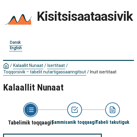
Kisitsisaataasivik
Dansk
English
/
Kalaallit Nunaat
/
Isertitaat
/
Toqqorsivik – tabelit nutartigassaanngitsut
/
Inuit isertitaat
Kalaallit Nunaat
Tabelimik toqqaagit
Sammisanik toqqaagit
Tabeli takutiguk