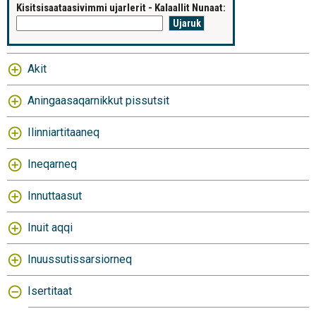
Kisitsisaataasivimmi ujarlerit - Kalaallit Nunaat:
Akit
Aningaasaqarnikkut pissutsit
Ilinniartitaaneq
Ineqarneq
Innuttaasut
Inuit aqqi
Inuussutissarsiorneq
Isertitaat