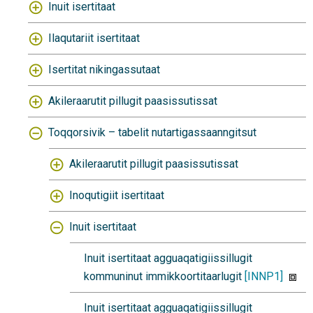
Inuit isertitaat
Ilaqutariit isertitaat
Isertitat nikingassutaat
Akileraarutit pillugit paasissutissat
Toqqorsivik – tabelit nutartigassaanngitsut
Akileraarutit pillugit paasissutissat
Inoqutigiit isertitaat
Inuit isertitaat
Inuit isertitaat agguaqatigiissillugit
kommuninut immikkoortitaarlugit
[INNP1]
Inuit isertitaat agguaqatigiissillugit