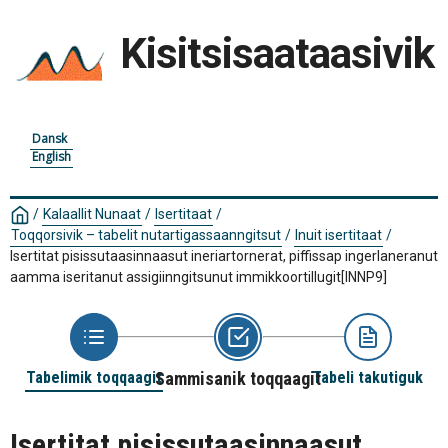
Kisitsisaataasivik
Dansk
English
/
Kalaallit Nunaat
/
Isertitaat
/
Toqqorsivik – tabelit nutartigassaanngitsut
/
Inuit isertitaat
/
Isertitat pisissutaasinnaasut ineriartornerat, piffissap ingerlaneranut
aamma iseritanut assigiinngitsunut immikkoortillugit
[INNP9]
Tabelimik toqqaagit
Sammisanik toqqaagit
Tabeli takutiguk
Isertitat pisissutaasinnaasut