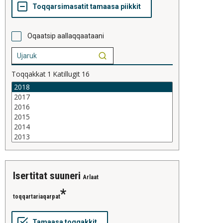
Oqaatsip aallaqqaataani
Toqqakkat
1
Katillugit
16
isertitat suuneri
Arlaat
toqqartariaqarpat