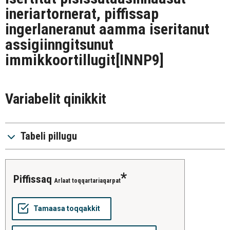
ineriartornerat, piffissap
ingerlaneranut aamma iseritanut
assigiinngitsunut
immikkoortillugit
[INNP9]
Variabelit qinikkit
Tabeli pillugu
piffissaq
Arlaat toqqartariaqarpat