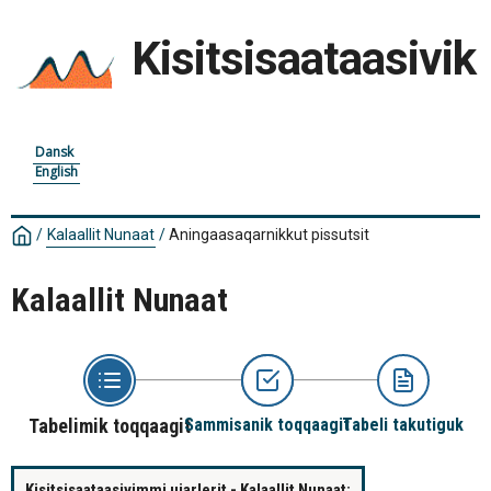
Kisitsisaataasivik
Dansk
English
/
Kalaallit Nunaat
/
Aningaasaqarnikkut pissutsit
Kalaallit Nunaat
Tabelimik toqqaagit
Sammisanik toqqaagit
Tabeli takutiguk
Kisitsisaataasivimmi ujarlerit - Kalaallit Nunaat: