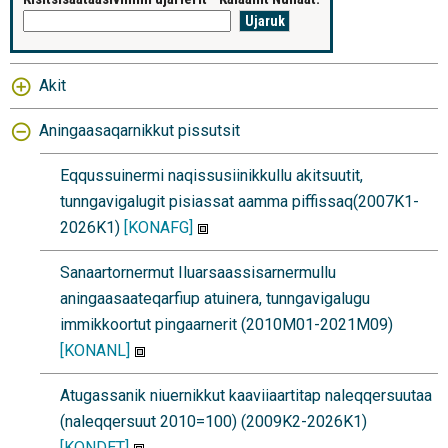
Akit
Aningaasaqarnikkut pissutsit
Eqqussuinermi naqissusiinikkullu akitsuutit,
tunngavigalugit pisiassat aamma piffissaq(2007K1-
2026K1)
[KONAFG]
Sanaartornermut Iluarsaassisarnermullu
aningaasaateqarfiup atuinera, tunngavigalugu
immikkoortut pingaarnerit (2010M01-2021M09)
[KONANL]
Atugassanik niuernikkut kaaviiaartitap naleqqersuutaa
(naleqqersuut 2010=100) (2009K2-2026K1)
[KONDET]