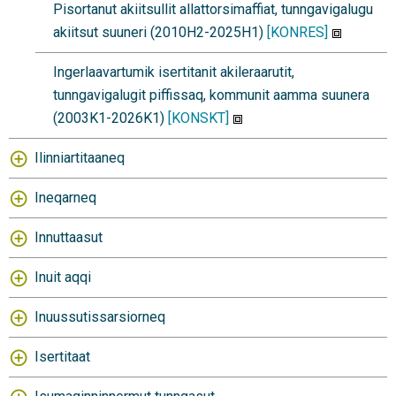
Pisortanut akiitsullit allattorsimaffiat, tunngavigalugu
akiitsut suuneri (2010H2-2025H1)
[KONRES]
Ingerlaavartumik isertitanit akileraarutit,
tunngavigalugit piffissaq, kommunit aamma suunera
(2003K1-2026K1)
[KONSKT]
Ilinniartitaaneq
Ineqarneq
Innuttaasut
Inuit aqqi
Inuussutissarsiorneq
Isertitaat