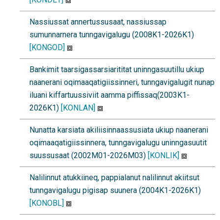
Nassiussat annertussusaat, nassiussap
sumunnarnera tunngavigalugu (2008K1-2026K1)
[KONGOD]
Bankimit taarsigassarsiarititat uninngasuutillu ukiup
naanerani oqimaaqatigiissinneri, tunngavigalugit nunap
iluani kiffartuussiviit aamma piffissaq(2003K1-
2026K1)
[KONLAN]
Nunatta karsiata akiliisinnaassusiata ukiup naanerani
oqimaaqatigiissinnera, tunngavigalugu uninngasuutit
suussusaat (2002M01-2026M03)
[KONLIK]
Nalilinnut atukkiineq, pappialanut nalilinnut akiitsut
tunngavigalugu pigisap suunera (2004K1-2026K1)
[KONOBL]