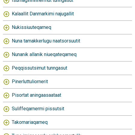
Isumaginninnermut tunngasut
Kalaallit Danmarkimi najugallit
Nukissiuuteqarneq
Nuna tamakkerlugu naatsorsuutit
Nunanik allanik niueqateqarneq
Peqqissutsimut tunngasut
Pinerluttuliornerit
Pisortat aningaasaataat
Suliffeqarnermi pissutsit
Takornariaqarneq