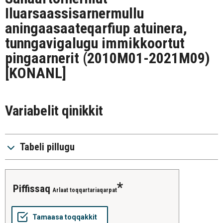
Iluarsaassisarnermullu
aningaasaateqarfiup atuinera,
tunngavigalugu immikkoortut
pingaarnerit (2010M01-2021M09)
[KONANL]
Variabelit qinikkit
Tabeli pillugu
piffissaq
Arlaat toqqartariaqarpat