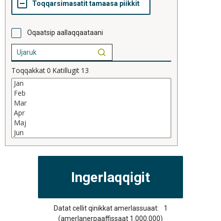
Oqaatsip aallaqqaataani
Toqqakkat
0
Katillugit
13
Datat cellit qinikkat amerlassuaat:
1
(amerlanerpaaffissaat 1.000.000)