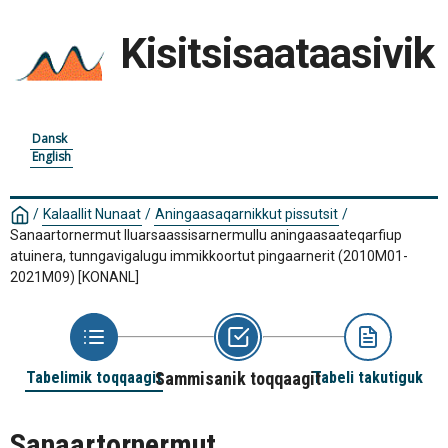
Kisitsisaataasivik
Dansk
English
/
Kalaallit Nunaat
/
Aningaasaqarnikkut pissutsit
/
Sanaartornermut Iluarsaassisarnermullu aningaasaateqarfiup
atuinera, tunngavigalugu immikkoortut pingaarnerit (2010M01-
2021M09)
[KONANL]
Tabelimik toqqaagit
Sammisanik toqqaagit
Tabeli takutiguk
Sanaartornermut