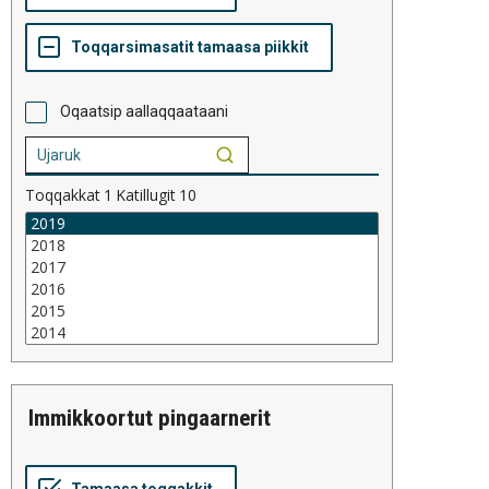
Oqaatsip aallaqqaataani
Toqqakkat
1
Katillugit
10
immikkoortut pingaarnerit