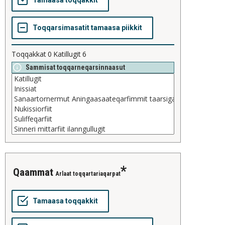
Toqqakkat
0
Katillugit
6
Sammisat toqqarneqarsinnaasut
qaammat
Arlaat toqqartariaqarpat