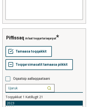
piffissaq
Arlaat toqqartariaqarpat
Oqaatsip aallaqqaataani
Toqqakkat
1
Katillugit
21