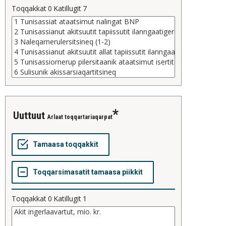
Toqqakkat
0
Katillugit
7
uuttuut
Arlaat toqqartariaqarpat
Toqqakkat
0
Katillugit
1