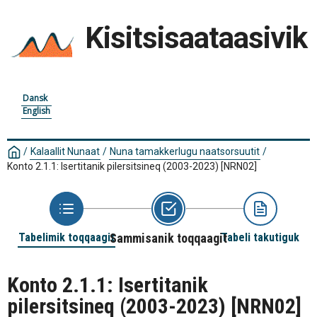
Kisitsisaataasivik
Dansk
English
/
Kalaallit Nunaat
/
Nuna tamakkerlugu naatsorsuutit
/
Konto 2.1.1: Isertitanik pilersitsineq (2003-2023)
[NRN02]
Tabelimik toqqaagit
Sammisanik toqqaagit
Tabeli takutiguk
Konto 2.1.1: Isertitanik
pilersitsineq (2003-2023)
[NRN02]