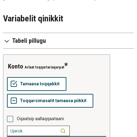
Variabelit qinikkit
Tabeli pillugu
konto
Arlaat toqqartariaqarpat
Oqaatsip aallaqqaataani