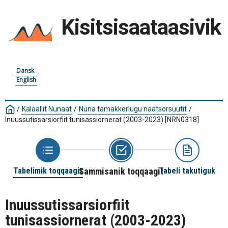
Kisitsisaataasivik
Dansk
English
/
Kalaallit Nunaat
/
Nuna tamakkerlugu naatsorsuutit
/
Inuussutissarsiorfiit tunisassiornerat (2003-2023)
[NRN0318]
Tabelimik toqqaagit
Sammisanik toqqaagit
Tabeli takutiguk
Inuussutissarsiorfiit
tunisassiornerat (2003-2023)