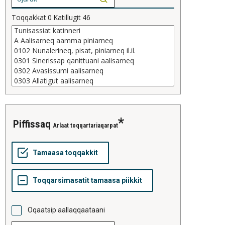
Toqqakkat
0
Katillugit
46
piffissaq
Arlaat toqqartariaqarpat
Oqaatsip aallaqqaataani