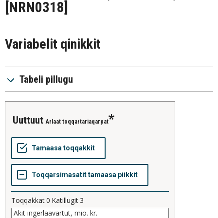
[NRN0318]
Variabelit qinikkit
Tabeli pillugu
uuttuut
Arlaat toqqartariaqarpat
Toqqakkat
0
Katillugit
3