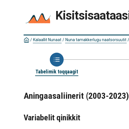
Kisitsisaataas
/
Kalaallit Nunaat
/
Nuna tamakkerlugu naatsorsuutit
Tabelimik toqqaagit
Aningaasaliinerit (2003-2023
Variabelit qinikkit