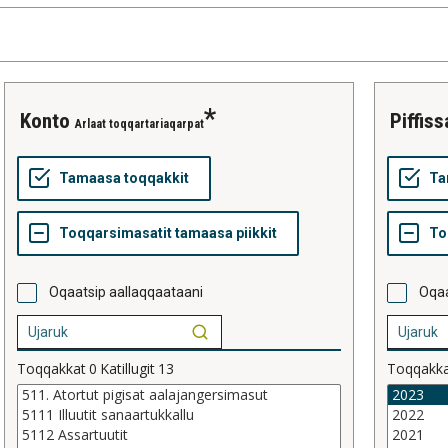
konto
piffis
Arlaat toqqartariaqarpat
Oqaatsip aallaqqaataani
Oqaa
Toqqakkat
0
Katillugit
13
Toqqakk