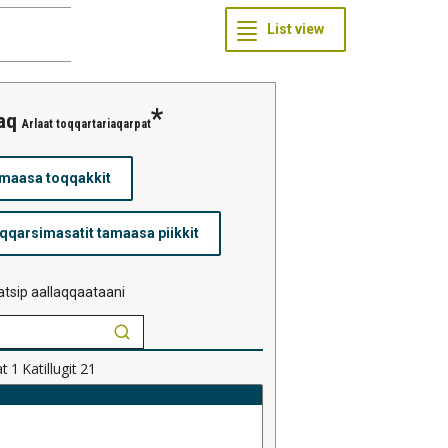
saq
Arlaat toqqartariaqarpat
tsip aallaqqaataani
at
1
Katillugit
21