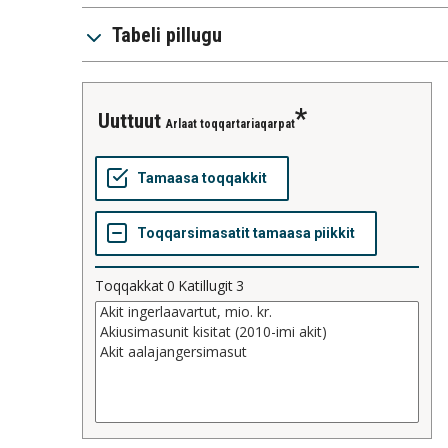
Tabeli pillugu
uuttuut
Arlaat toqqartariaqarpat
Toqqakkat
0
Katillugit
3