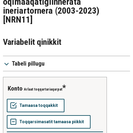
oqimaaqatigiinnerata
ineriartornera (2003-2023)
[NRN11]
Variabelit qinikkit
Tabeli pillugu
konto
Arlaat toqqartariaqarpat