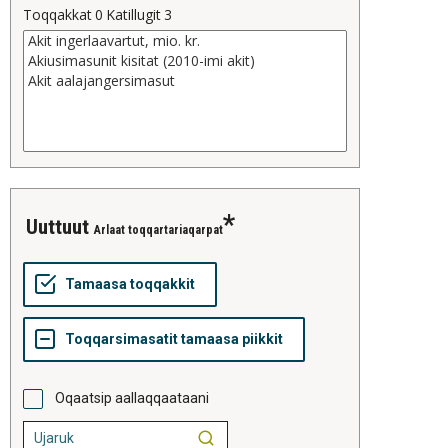
Toqqakkat
0
Katillugit
3
uuttuut
Arlaat toqqartariaqarpat
Oqaatsip aallaqqaataani