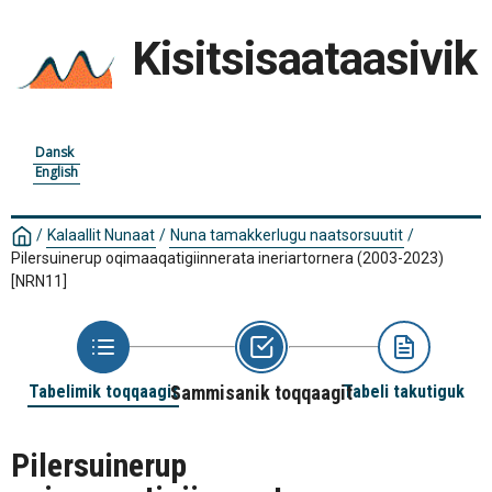
Kisitsisaataasivik
Dansk
English
/
Kalaallit Nunaat
/
Nuna tamakkerlugu naatsorsuutit
/
Pilersuinerup oqimaaqatigiinnerata ineriartornera (2003-2023)
[NRN11]
Tabelimik toqqaagit
Sammisanik toqqaagit
Tabeli takutiguk
Pilersuinerup