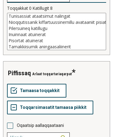
Toqqakkat
0
Katillugit
8
piffissaq
Arlaat toqqartariaqarpat
Oqaatsip aallaqqaataani