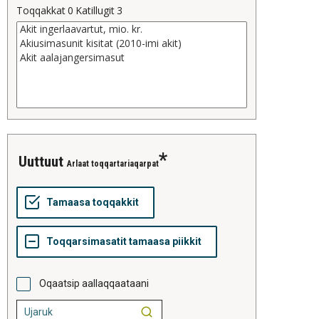
Toqqakkat
0
Katillugit
3
uuttuut
Arlaat toqqartariaqarpat
Oqaatsip aallaqqaataani