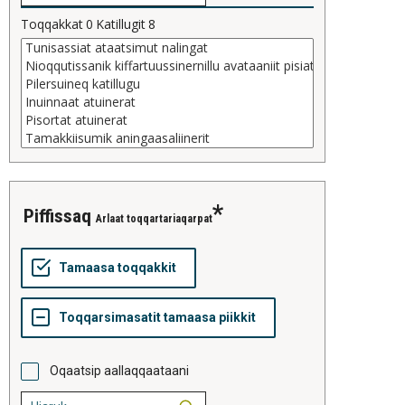
Toqqakkat
0
Katillugit
8
piffissaq
Arlaat toqqartariaqarpat
Oqaatsip aallaqqaataani