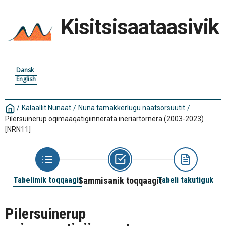
Kisitsisaataasivik
Dansk
English
/
Kalaallit Nunaat
/
Nuna tamakkerlugu naatsorsuutit
/
Pilersuinerup oqimaaqatigiinnerata ineriartornera (2003-2023)
[NRN11]
Tabelimik toqqaagit
Sammisanik toqqaagit
Tabeli takutiguk
Pilersuinerup