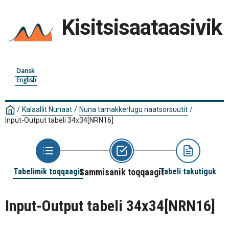
Kisitsisaataasivik
Dansk
English
/
Kalaallit Nunaat
/
Nuna tamakkerlugu naatsorsuutit
/
Input-Output tabeli 34x34
[NRN16]
Tabelimik toqqaagit
Sammisanik toqqaagit
Tabeli takutiguk
Input-Output tabeli 34x34
[NRN16]