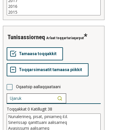
tunisassiorneq
Arlaat toqqartariaqarpat
Oqaatsip aallaqqaataani
Toqqakkat
0
Katillugit
38