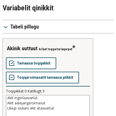
Variabelit qinikkit
Tabeli pillugu
akinik uuttuut
Arlaat toqqartariaqarpat
Toqqakkat
0
Katillugit
3