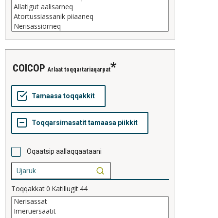
COICOP
Arlaat toqqartariaqarpat
Oqaatsip aallaqqaataani
Toqqakkat
0
Katillugit
44