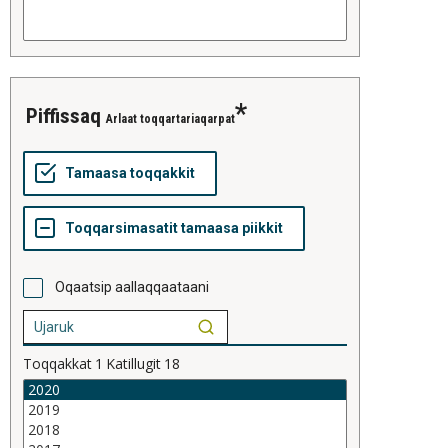
piffissaq
Arlaat toqqartariaqarpat
Oqaatsip aallaqqaataani
Toqqakkat
1
Katillugit
18