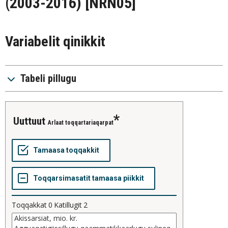
(2003-2016)
[NRN05]
Variabelit qinikkit
Tabeli pillugu
uuttuut
Arlaat toqqartariaqarpat
Toqqakkat
0
Katillugit
2