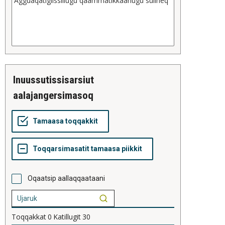
inuussutissisarsiut
aalajangersimasoq
Oqaatsip aallaqqaataani
Toqqakkat
0
Katillugit
30