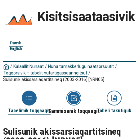
Kisitsisaataasivik
Dansk
English
/
Kalaallit Nunaat
/
Nuna tamakkerlugu naatsorsuutit
/
Toqqorsivik – tabelit nutartigassaanngitsut
/
Sulisunik akissarsiaqartitsineq (2003-2016)
[NRN05]
Tabelimik toqqaagit
Sammisanik toqqaagit
Tabeli takutiguk
Sulisunik akissarsiaqartitsineq