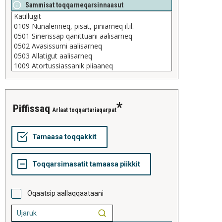
Sammisat toqqarneqarsinnaasut
piffissaq
Arlaat toqqartariaqarpat
Oqaatsip aallaqqaataani