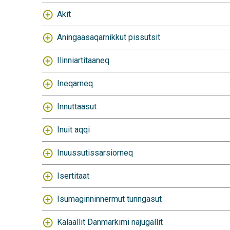
Akit
Aningaasaqarnikkut pissutsit
Ilinniartitaaneq
Ineqarneq
Innuttaasut
Inuit aqqi
Inuussutissarsiorneq
Isertitaat
Isumaginninnermut tunngasut
Kalaallit Danmarkimi najugallit