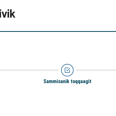
ivik
Sammisanik toqqaagit