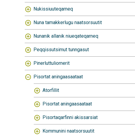
Nukissiuuteqarneq
Nuna tamakkerlugu naatsorsuutit
Nunanik allanik niueqateqarneq
Peqqissutsimut tunngasut
Pinerluttuliornerit
Pisortat aningaasaataat
Atorfillit
Pisortat aningaasaataat
Pisortaqarfinni akissarsiat
Kommunini naatsorsuutit