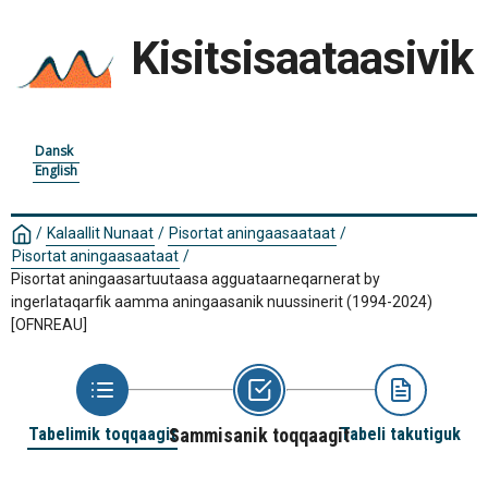
Kisitsisaataasivik
Dansk
English
/
Kalaallit Nunaat
/
Pisortat aningaasaataat
/
Pisortat aningaasaataat
/
Pisortat aningaasartuutaasa agguataarneqarnerat by
ingerlataqarfik aamma aningaasanik nuussinerit (1994-2024)
[OFNREAU]
Tabelimik toqqaagit
Sammisanik toqqaagit
Tabeli takutiguk