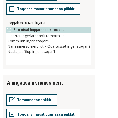
Toqqakkat
0
Katillugit
4
Sammisat toqqarneqarsinnaasut
aningaasanik nuussinerit