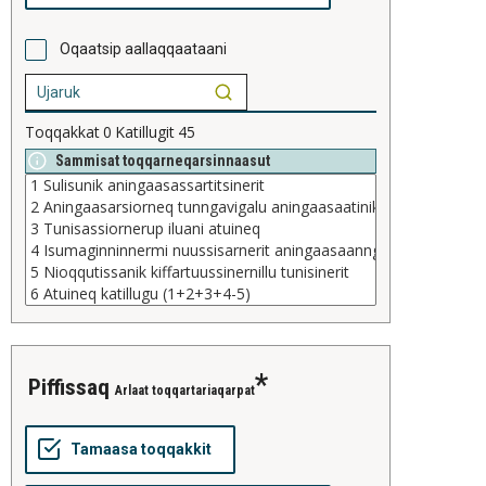
Oqaatsip aallaqqaataani
Toqqakkat
0
Katillugit
45
Sammisat toqqarneqarsinnaasut
piffissaq
Arlaat toqqartariaqarpat