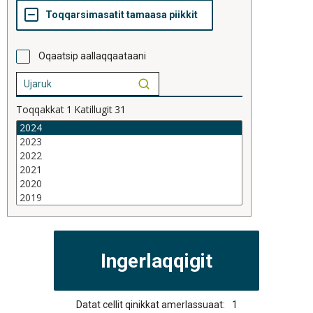
Oqaatsip aallaqqaataani
Toqqakkat
1
Katillugit
31
Datat cellit qinikkat amerlassuaat:
1