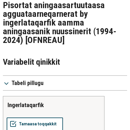
Pisortat aningaasartuutaasa
agguataarneqarnerat by
ingerlataqarfik aamma
aningaasanik nuussinerit (1994-
2024)
[OFNREAU]
Variabelit qinikkit
Tabeli pillugu
ingerlataqarfik