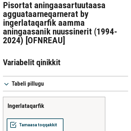
Pisortat aningaasartuutaasa
agguataarneqarnerat by
ingerlataqarfik aamma
aningaasanik nuussinerit (1994-
2024)
[OFNREAU]
Variabelit qinikkit
Tabeli pillugu
ingerlataqarfik