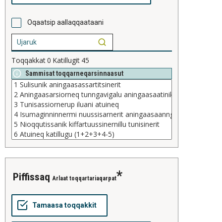
Oqaatsip aallaqqaataani
Toqqakkat
0
Katillugit
45
Sammisat toqqarneqarsinnaasut
piffissaq
Arlaat toqqartariaqarpat