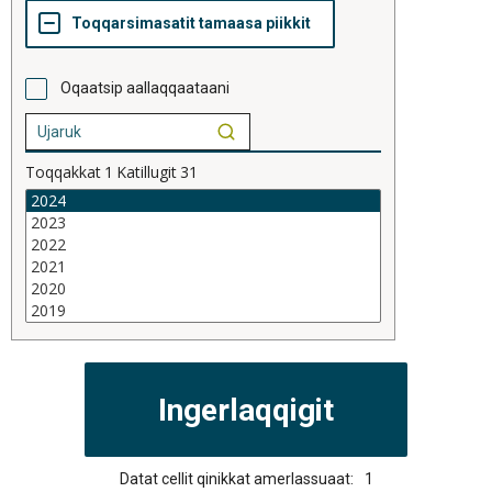
Oqaatsip aallaqqaataani
Toqqakkat
1
Katillugit
31
Datat cellit qinikkat amerlassuaat:
1