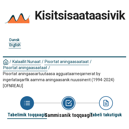
Kisitsisaataasivik
Dansk
English
/
Kalaallit Nunaat
/
Pisortat aningaasaataat
/
Pisortat aningaasaataat
/
Pisortat aningaasartuutaasa agguataarneqarnerat by
ingerlataqarfik aamma aningaasanik nuussinerit (1994-2024)
[OFNREAU]
Tabelimik toqqaagit
Sammisanik toqqaagit
Tabeli takutiguk